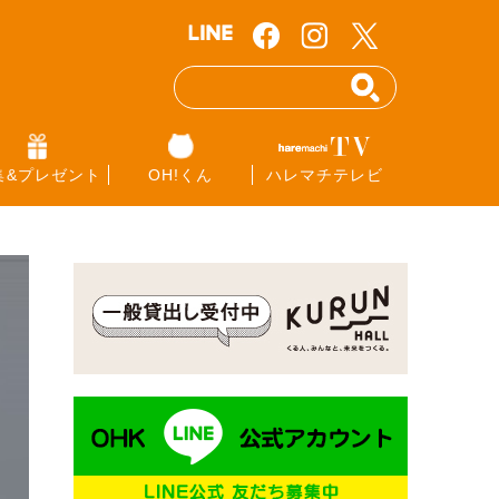
集&プレゼント
OH!くん
ハレマチテレビ