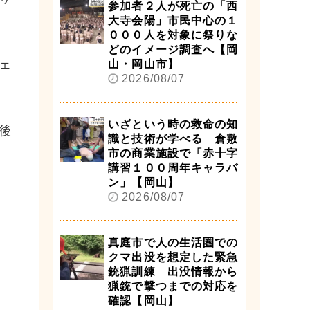
参加者２人が死亡の「西
大寺会陽」市民中心の１
０００人を対象に祭りな
どのイメージ調査へ【岡
ェ
山・岡山市】
2026/08/07
いざという時の救命の知
後
識と技術が学べる 倉敷
市の商業施設で「赤十字
講習１００周年キャラバ
ン」【岡山】
2026/08/07
真庭市で人の生活圏での
クマ出没を想定した緊急
銃猟訓練 出没情報から
猟銃で撃つまでの対応を
確認【岡山】