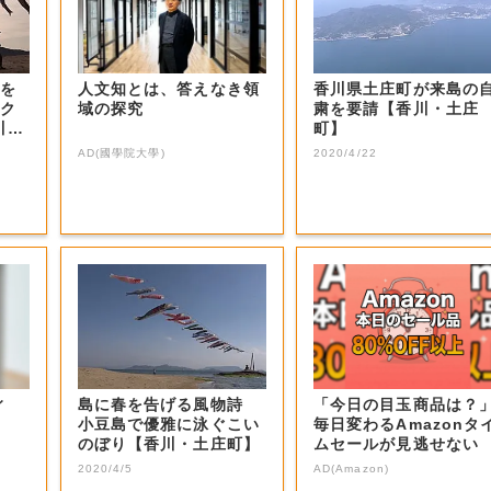
海を
人文知とは、答えなき領
香川県土庄町が来島の
ウク
域の探究
粛を要請【香川・土庄
川・
町】
AD(國學院大學)
2020/4/22
ィ
島に春を告げる風物詩
「今日の目玉商品は？
小豆島で優雅に泳ぐこい
毎日変わるAmazonタ
のぼり【香川・土庄町】
ムセールが見逃せない
2020/4/5
AD(Amazon)