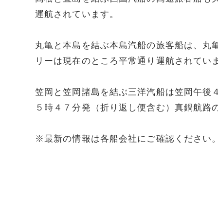
運航されています。
丸亀と本島を結ぶ本島汽船の旅客船は、丸
リーは現在のところ平常通り運航されてい
笠岡と笠岡諸島を結ぶ三洋汽船は笠岡午後
５時４７分発（折り返し便含む）真鍋航路
※最新の情報は各船会社にご確認ください