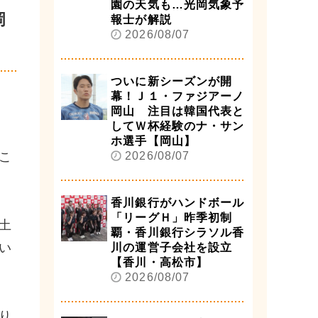
園の天気も…光岡気象予
岡
報士が解説
2026/08/07
ついに新シーズンが開
幕！Ｊ１・ファジアーノ
岡山 注目は韓国代表と
してＷ杯経験のナ・サン
ホ選手【岡山】
こ
2026/08/07
香川銀行がハンドボール
「リーグＨ」昨季初制
土
覇・香川銀行シラソル香
い
川の運営子会社を設立
【香川・高松市】
2026/08/07
り