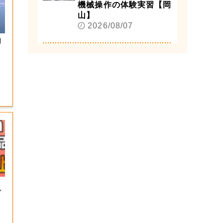
機械操作の体験実習【岡
山】
2026/08/07
自
」
イ