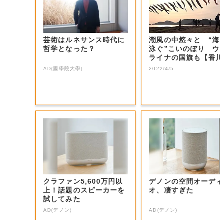
芸術はルネサンス時代に
潮風の中悠々と “
哲学となった？
泳ぐ”こいのぼり 
ライナの国旗も【香
土庄町】
AD(國學院大學)
2022/4/5
クラファン5,600万円以
デノンの空間オーデ
上！話題のスピーカーを
オ、凄すぎた
試してみた
AD(デノン)
AD(デノン)