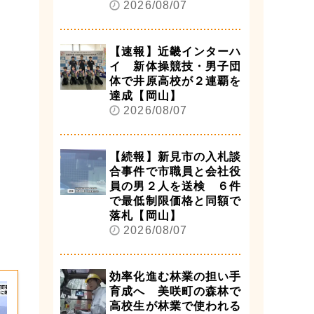
2026/08/07
【速報】近畿インターハ
イ 新体操競技・男子団
体で井原高校が２連覇を
達成【岡山】
2026/08/07
【続報】新見市の入札談
合事件で市職員と会社役
員の男２人を送検 ６件
で最低制限価格と同額で
落札【岡山】
2026/08/07
効率化進む林業の担い手
育成へ 美咲町の森林で
高校生が林業で使われる