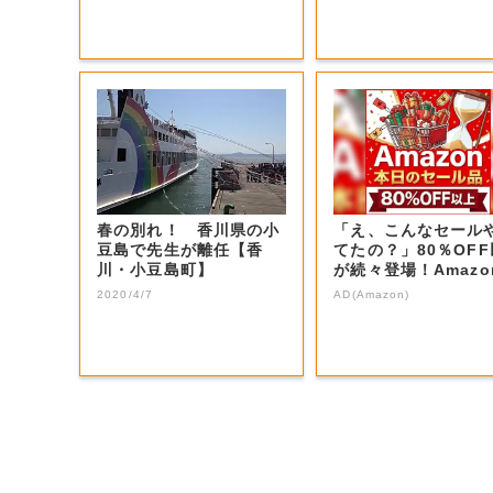
春の別れ！ 香川県の小
「え、こんなセール
豆島で先生が離任【香
てたの？」80％OF
川・小豆島町】
が続々登場！Amazo
本気が...
2020/4/7
AD(Amazon)