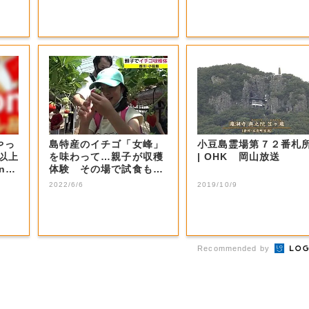
やっ
島特産のイチゴ「女峰」
小豆島霊場第７２番札
F以上
を味わって…親子が収穫
| OHK 岡山放送
nの
体験 その場で試食も
【香川・土庄町】
2022/6/6
2019/10/9
Recommended by