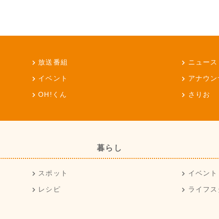
放送番組
ニュース
イベント
アナウン
OH!くん
さりお
暮らし
スポット
イベント
レシピ
ライフス