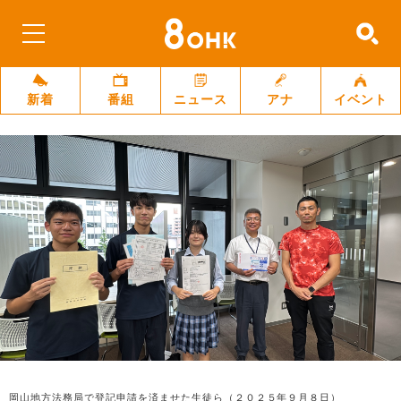
新着
番組
ニュース
アナ
イベント
岡山地方法務局で登記申請を済ませた生徒ら（２０２５年９月８日）