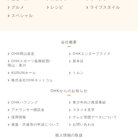
グルメ
レシピ
ライフスタイル
スペシャル
会社概要
OHK岡山放送
OHKエンタープライズ
OHKスポーツ振興財団/
新本社
岡山・香川
KURUNホール
ミルン
株式会社OHKネットコム
OHKからのお知らせ
OHKハウジング
青少年向け推奨番組
アナウンサー朗読会
スタジオ見学
採用情報
テレビ視聴データについて
後援・共催等の申請について
お問い合わせ
個人情報の取扱