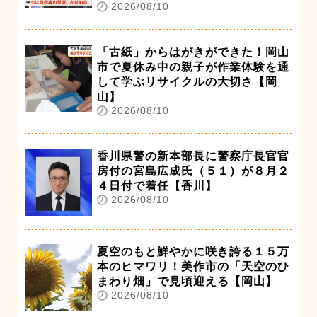
2026/08/10
「古紙」からはがきができた！岡山
市で夏休み中の親子が作業体験を通
して学ぶリサイクルの大切さ【岡
山】
2026/08/10
香川県警の新本部長に警察庁長官官
房付の宮島広成氏（５１）が８月２
４日付で着任【香川】
2026/08/10
夏空のもと鮮やかに咲き誇る１５万
本のヒマワリ！美作市の「天空のひ
まわり畑」で見頃迎える【岡山】
2026/08/10