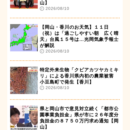
山】
2026/08/10
【岡山・香川のお天気】１１日
（祝）は「過ごしやすい朝 広く晴
天」台風１５号は…光岡気象予報士
が解説
2026/08/10
特定外来生物「クビアカツヤカミキ
リ」による香川県内初の農業被害
小豆島町で発生【香川】
2026/08/10
県と岡山市で意見対立続く「都市公
園事業負担金」県が市に２６年度分
負担金の８７５０万円求め通知【岡
山】