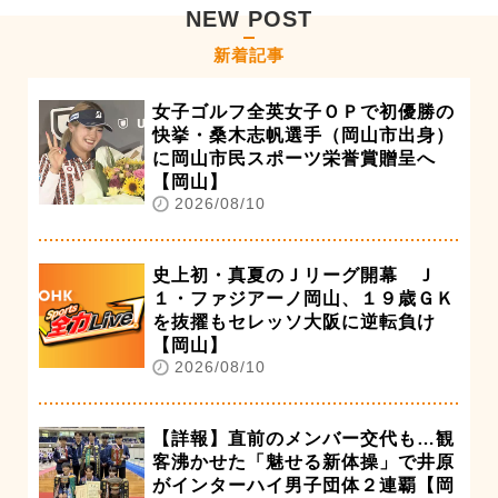
NEW POST
新着記事
女子ゴルフ全英女子ＯＰで初優勝の
快挙・桑木志帆選手（岡山市出身）
に岡山市民スポーツ栄誉賞贈呈へ
【岡山】
2026/08/10
史上初・真夏のＪリーグ開幕 Ｊ
１・ファジアーノ岡山、１９歳ＧＫ
を抜擢もセレッソ大阪に逆転負け
【岡山】
2026/08/10
【詳報】直前のメンバー交代も…観
客沸かせた「魅せる新体操」で井原
がインターハイ男子団体２連覇【岡