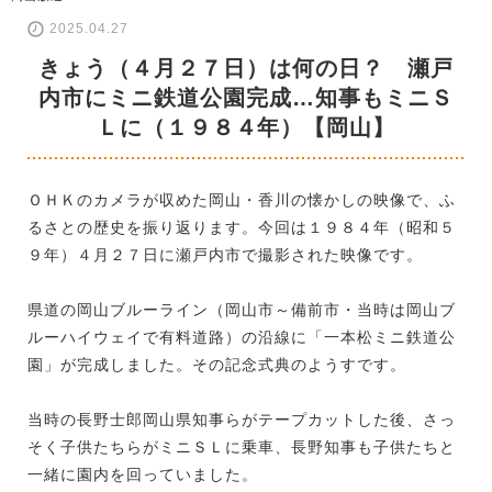
2025.04.27
きょう（４月２７日）は何の日？ 瀬戸
内市にミニ鉄道公園完成…知事もミニＳ
Ｌに（１９８４年）【岡山】
ＯＨＫのカメラが収めた岡山・香川の懐かしの映像で、ふ
るさとの歴史を振り返ります。今回は１９８４年（昭和５
９年）４月２７日に瀬戸内市で撮影された映像です。
県道の岡山ブルーライン（岡山市～備前市・当時は岡山ブ
ルーハイウェイで有料道路）の沿線に「一本松ミニ鉄道公
園」が完成しました。その記念式典のようすです。
当時の長野士郎岡山県知事らがテープカットした後、さっ
そく子供たちらがミニＳＬに乗車、長野知事も子供たちと
一緒に園内を回っていました。