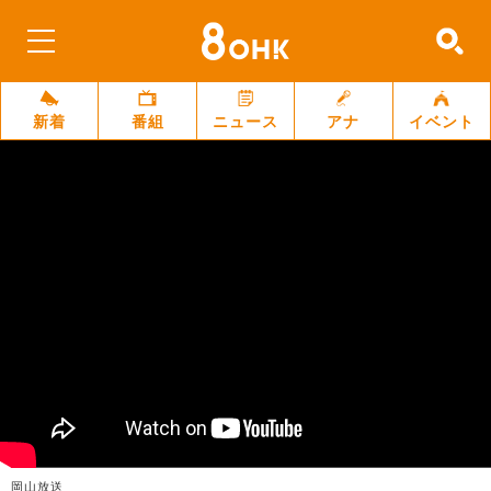
新着
番組
ニュース
アナ
イベント
岡山放送