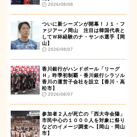
2026/08/08
ついに新シーズンが開幕！Ｊ１・フ
ァジアーノ岡山 注目は韓国代表と
してＷ杯経験のナ・サンホ選手【岡
山】
2026/08/07
香川銀行がハンドボール「リーグ
Ｈ」昨季初制覇・香川銀行シラソル
香川の運営子会社を設立【香川・高
松市】
2026/08/07
参加者２人が死亡の「西大寺会陽」
市民中心の１０００人を対象に祭り
などのイメージ調査へ【岡山・岡山
市】