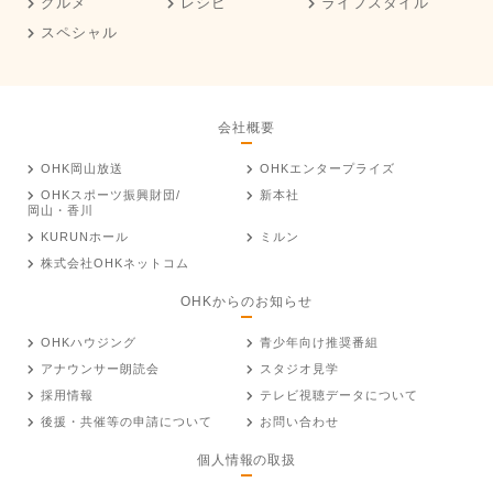
グルメ
レシピ
ライフスタイル
スペシャル
会社概要
OHK岡山放送
OHKエンタープライズ
OHKスポーツ振興財団/
新本社
岡山・香川
KURUNホール
ミルン
株式会社OHKネットコム
OHKからのお知らせ
OHKハウジング
青少年向け推奨番組
アナウンサー朗読会
スタジオ見学
採用情報
テレビ視聴データについて
後援・共催等の申請について
お問い合わせ
個人情報の取扱