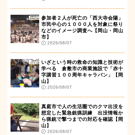
参加者２人が死亡の「西大寺会陽」
市民中心の１０００人を対象に祭り
などのイメージ調査へ【岡山・岡山
市】
2026/08/07
いざという時の救命の知識と技術が
学べる 倉敷市の商業施設で「赤十
字講習１００周年キャラバン」【岡
山】
2026/08/07
真庭市で人の生活圏でのクマ出没を
想定した緊急銃猟訓練 出没情報か
ら猟銃で撃つまでの対応を確認【岡
山】
2026/08/07