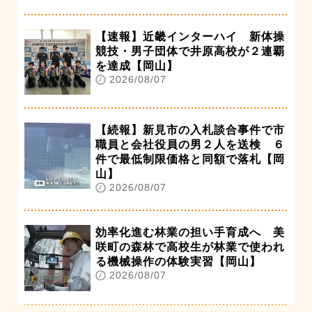
【速報】近畿インターハイ 新体操
競技・男子団体で井原高校が２連覇
を達成【岡山】
2026/08/07
【続報】新見市の入札談合事件で市
職員と会社役員の男２人を送検 ６
件で最低制限価格と同額で落札【岡
山】
2026/08/07
効率化進む林業の担い手育成へ 美
咲町の森林で高校生が林業で使われ
る機械操作の体験実習【岡山】
2026/08/07