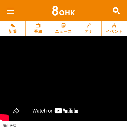
新着
番組
ニュース
アナ
イベント
岡山放送