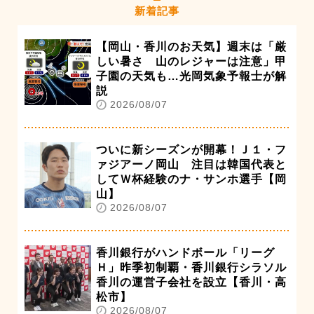
新着記事
【岡山・香川のお天気】週末は「厳
しい暑さ 山のレジャーは注意」甲
子園の天気も…光岡気象予報士が解
説
2026/08/07
ついに新シーズンが開幕！Ｊ１・フ
ァジアーノ岡山 注目は韓国代表と
してＷ杯経験のナ・サンホ選手【岡
山】
2026/08/07
香川銀行がハンドボール「リーグ
Ｈ」昨季初制覇・香川銀行シラソル
香川の運営子会社を設立【香川・高
松市】
2026/08/07