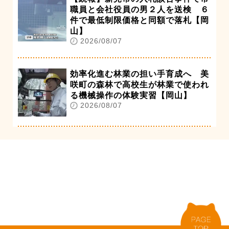
職員と会社役員の男２人を送検 ６
件で最低制限価格と同額で落札【岡
山】
2026/08/07
効率化進む林業の担い手育成へ 美
咲町の森林で高校生が林業で使われ
る機械操作の体験実習【岡山】
2026/08/07