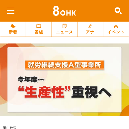
新着
番組
ニュース
アナ
イベント
岡山放送