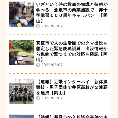
いざという時の救命の知識と技術が
学べる 倉敷市の商業施設で「赤十
字講習１００周年キャラバン」【岡
山】
2026/08/07
真庭市で人の生活圏でのクマ出没を
想定した緊急銃猟訓練 出没情報か
ら猟銃で撃つまでの対応を確認【岡
山】
2026/08/07
【速報】近畿インターハイ 新体操
競技・男子団体で井原高校が２連覇
を達成【岡山】
2026/08/07
【続報】新見市の入札談合事件で市