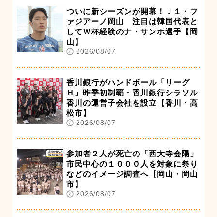
ついに新シーズンが開幕！Ｊ１・フ
ァジアーノ岡山 注目は韓国代表と
してＷ杯経験のナ・サンホ選手【岡
山】
2026/08/07
香川銀行がハンドボール「リーグ
Ｈ」昨季初制覇・香川銀行シラソル
香川の運営子会社を設立【香川・高
松市】
2026/08/07
参加者２人が死亡の「西大寺会陽」
市民中心の１０００人を対象に祭り
などのイメージ調査へ【岡山・岡山
市】
2026/08/07