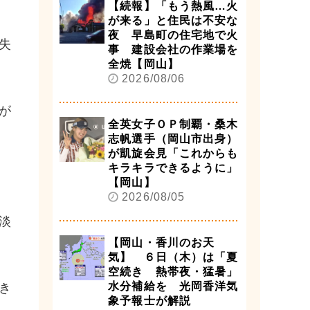
【続報】「もう熱風…火
が来る」と住民は不安な
夜 早島町の住宅地で火
失
事 建設会社の作業場を
全焼【岡山】
2026/08/06
が
全英女子ＯＰ制覇・桑木
志帆選手（岡山市出身）
が凱旋会見「これからも
キラキラできるように」
【岡山】
2026/08/05
淡
【岡山・香川のお天
気】 ６日（木）は「夏
空続き 熱帯夜・猛暑」
水分補給を 光岡香洋気
き
象予報士が解説