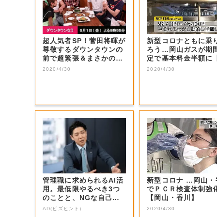
超人気者SP！菅田将暉が
新型コロナともに乗
尊敬するダウンタウンの
ろう…岡山ガスが期
前で超緊張＆まさかの大
定で基本料金半額に
号泣！思いを...
山・岡山市】
2020/4/30
2020/4/30
管理職に求められるAI活
新型コロナ …岡山・
用。最低限やるべき3つ
でＰＣＲ検査体制強
のことと、NGな自己認
【岡山・香川】
識
AD(ビズヒント)
2020/4/30