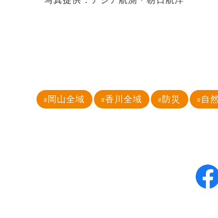
写真提供：アジア航測・朝日航洋
岡山全域
香川全域
防災
自