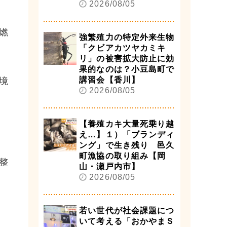
2026/08/05
燃
強繁殖力の特定外来生物
「クビアカツヤカミキ
リ」の被害拡大防止に効
果的なのは？小豆島町で
講習会【香川】
境
2026/08/05
【養殖カキ大量死乗り越
え…】１）「ブランディ
ング」で生き残り 邑久
町漁協の取り組み【岡
整
山・瀬戸内市】
2026/08/05
若い世代が社会課題につ
いて考える「おかやまＳ