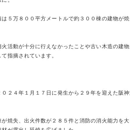
原に。
積は５万８００平方メートルで約３００棟の建物が焼
消火活動が十分に行えなかったことや古い木造の建物
して指摘されています。
２０２４年１月１７日に発生から２９年を迎えた阪神
棟が焼失、出火件数が２８５件と消防の消火能力を大