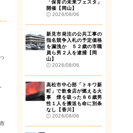
「保育の未来フェスタ」
開催【岡山】
2026/08/06
新見市発注の公共工事の
指名競争入札の予定価格
を漏洩か ５２歳の市職
員ら男２人を逮捕【岡
っ
山】
2026/08/06
高松市中心部「トキワ新
。
町」で飲食店が燃える火
事 煙を吸った８６歳男
性１人を搬送も命に別条
なし【香川】
2026/08/06
市