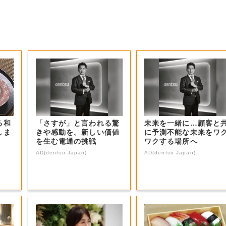
る和
「さすが」と言われる驚
未来を一緒に…顧客と
しま
きや感動を。新しい価値
に予測不能な未来をワ
を生む電通の挑戦
ワクする場所へ
AD(dentsu Japan)
AD(dentsu Japan)