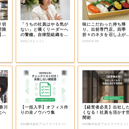
り切
「うちの社員はやる気が
味にこだわった持ち帰
間限
ない」と嘆くリーダーへ
り、出前専門店。四季
【岡
の警鐘。自律型組織をつ
折々のネタを召し上が
くる前に外せな...
れ。
AD(ビズヒント)
2020/4/30
香川
【一括入手】オフィス作
【経営者必見】出社し
化へ
りの全ノウハウ集
くなる！社員を活かす
間術
AD(株式会社アルファーテクノ)
AD(株式会社アルファーテクノ)