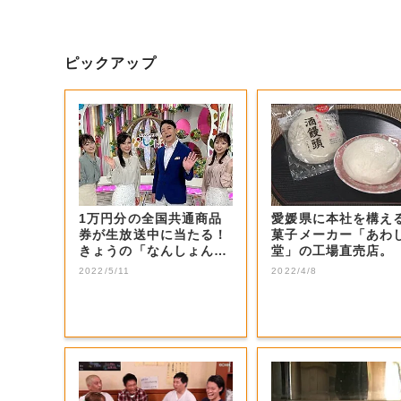
ピックアップ
1万円分の全国共通商品
愛媛県に本社を構え
券が生放送中に当たる！
菓子メーカー「あわ
きょうの「なんしょん？
堂」の工場直売店。
生電話クイズ」...
2022/5/11
2022/4/8