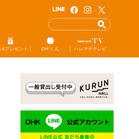
集&プレゼント
OH!くん
ハレマチテレビ