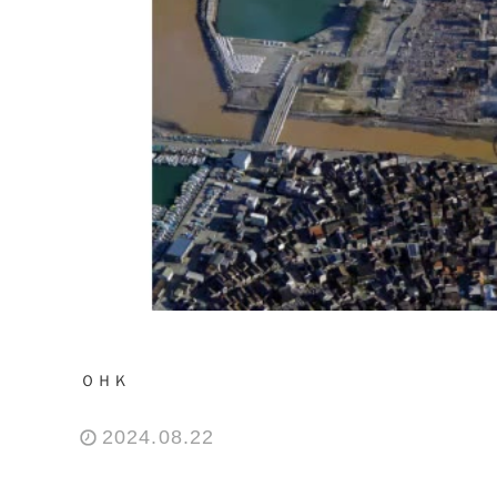
ＯＨＫ
2024.08.22