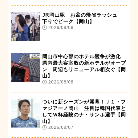
JR岡山駅 お盆の帰省ラッシュ
下りでピーク【岡山】
2026/08/08
岡山市中心部のホテル競争が激化
県内最大客室数の新ホテルがオープ
ン 周辺もリニューアル相次ぐ【岡
山】
2026/08/08
ついに新シーズンが開幕！Ｊ１・フ
ァジアーノ岡山 注目は韓国代表と
してＷ杯経験のナ・サンホ選手【岡
山】
2026/08/07