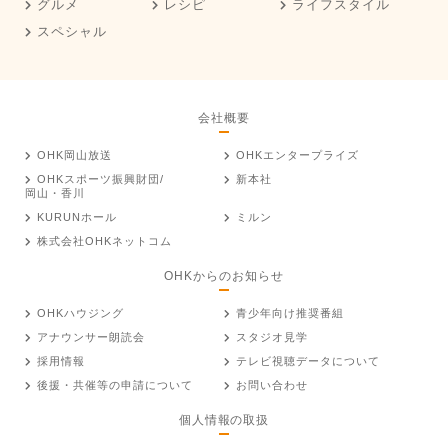
グルメ
レシピ
ライフスタイル
スペシャル
会社概要
OHK岡山放送
OHKエンタープライズ
OHKスポーツ振興財団/
新本社
岡山・香川
KURUNホール
ミルン
株式会社OHKネットコム
OHKからのお知らせ
OHKハウジング
青少年向け推奨番組
アナウンサー朗読会
スタジオ見学
採用情報
テレビ視聴データについて
後援・共催等の申請について
お問い合わせ
個人情報の取扱