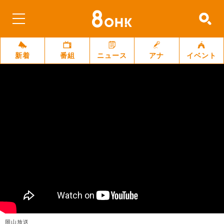
新着
番組
ニュース
アナ
イベント
岡山放送