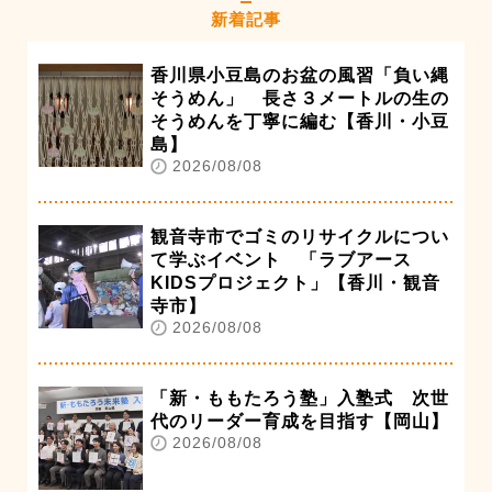
新着記事
香川県小豆島のお盆の風習「負い縄
そうめん」 長さ３メートルの生の
そうめんを丁寧に編む【香川・小豆
島】
2026/08/08
観音寺市でゴミのリサイクルについ
て学ぶイベント 「ラブアース
KIDSプロジェクト」【香川・観音
寺市】
2026/08/08
「新・ももたろう塾」入塾式 次世
代のリーダー育成を目指す【岡山】
2026/08/08