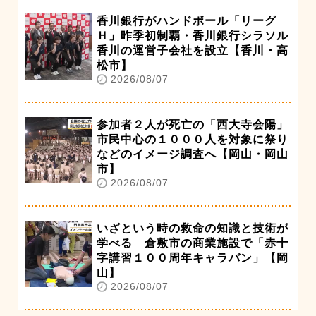
香川銀行がハンドボール「リーグ
Ｈ」昨季初制覇・香川銀行シラソル
香川の運営子会社を設立【香川・高
松市】
2026/08/07
参加者２人が死亡の「西大寺会陽」
市民中心の１０００人を対象に祭り
などのイメージ調査へ【岡山・岡山
市】
2026/08/07
いざという時の救命の知識と技術が
学べる 倉敷市の商業施設で「赤十
字講習１００周年キャラバン」【岡
山】
2026/08/07