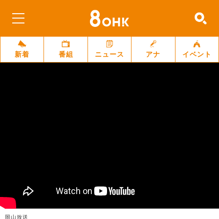
新着
番組
ニュース
アナ
イベント
岡山放送