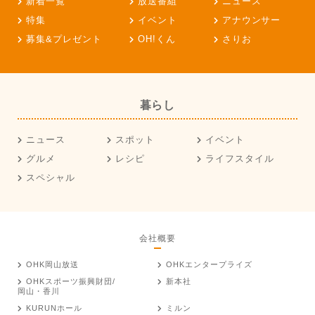
新着一覧
放送番組
ニュース
特集
イベント
アナウンサー
募集&プレゼント
OH!くん
さりお
暮らし
ニュース
スポット
イベント
グルメ
レシピ
ライフスタイル
スペシャル
会社概要
OHK岡山放送
OHKエンタープライズ
OHKスポーツ振興財団/
新本社
岡山・香川
KURUNホール
ミルン