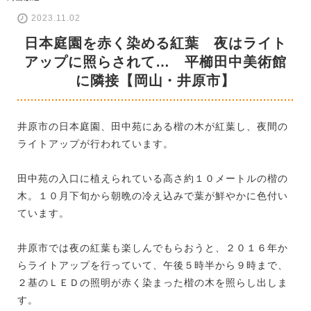
2023.11.02
日本庭園を赤く染める紅葉 夜はライト
アップに照らされて… 平櫛田中美術館
に隣接【岡山・井原市】
井原市の日本庭園、田中苑にある楷の木が紅葉し、夜間の
ライトアップが行われています。
田中苑の入口に植えられている高さ約１０メートルの楷の
木。１０月下旬から朝晩の冷え込みで葉が鮮やかに色付い
ています。
井原市では夜の紅葉も楽しんでもらおうと、２０１６年か
らライトアップを行っていて、午後５時半から９時まで、
２基のＬＥＤの照明が赤く染まった楷の木を照らし出しま
す。