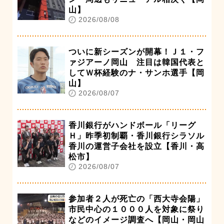
山】
2026/08/08
ついに新シーズンが開幕！Ｊ１・フ
ァジアーノ岡山 注目は韓国代表と
してＷ杯経験のナ・サンホ選手【岡
山】
2026/08/07
香川銀行がハンドボール「リーグ
Ｈ」昨季初制覇・香川銀行シラソル
香川の運営子会社を設立【香川・高
松市】
2026/08/07
参加者２人が死亡の「西大寺会陽」
市民中心の１０００人を対象に祭り
などのイメージ調査へ【岡山・岡山