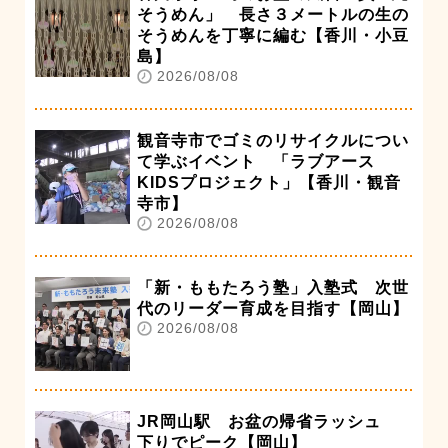
そうめん」 長さ３メートルの生の
そうめんを丁寧に編む【香川・小豆
島】
2026/08/08
観音寺市でゴミのリサイクルについ
て学ぶイベント 「ラブアース
KIDSプロジェクト」【香川・観音
寺市】
2026/08/08
「新・ももたろう塾」入塾式 次世
代のリーダー育成を目指す【岡山】
2026/08/08
JR岡山駅 お盆の帰省ラッシュ
下りでピーク【岡山】