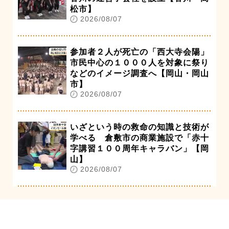
松市】
2026/08/07
参加者２人が死亡の「西大寺会陽」
市民中心の１０００人を対象に祭り
などのイメージ調査へ【岡山・岡山
市】
2026/08/07
いざという時の救命の知識と技術が
学べる 倉敷市の商業施設で「赤十
字講習１００周年キャラバン」【岡
山】
2026/08/07