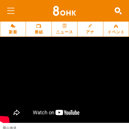
新着
番組
ニュース
アナ
イベント
岡山放送