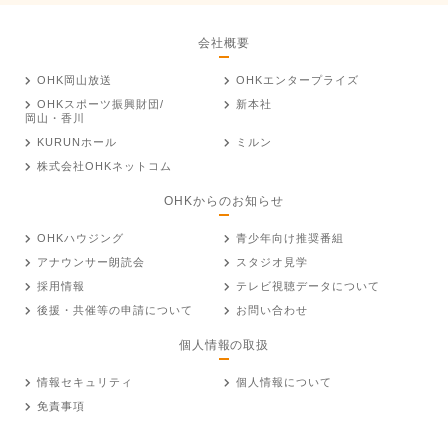
会社概要
OHK岡山放送
OHKエンタープライズ
OHKスポーツ振興財団/
新本社
岡山・香川
KURUNホール
ミルン
株式会社OHKネットコム
OHKからのお知らせ
OHKハウジング
青少年向け推奨番組
アナウンサー朗読会
スタジオ見学
採用情報
テレビ視聴データについて
後援・共催等の申請について
お問い合わせ
個人情報の取扱
情報セキュリティ
個人情報について
免責事項