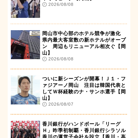
2026/08/08
岡山市中心部のホテル競争が激化
県内最大客室数の新ホテルがオープ
ン 周辺もリニューアル相次ぐ【岡
山】
2026/08/08
ついに新シーズンが開幕！Ｊ１・フ
ァジアーノ岡山 注目は韓国代表と
してＷ杯経験のナ・サンホ選手【岡
山】
2026/08/07
香川銀行がハンドボール「リーグ
Ｈ」昨季初制覇・香川銀行シラソル
香川の運営子会社を設立【香川・高