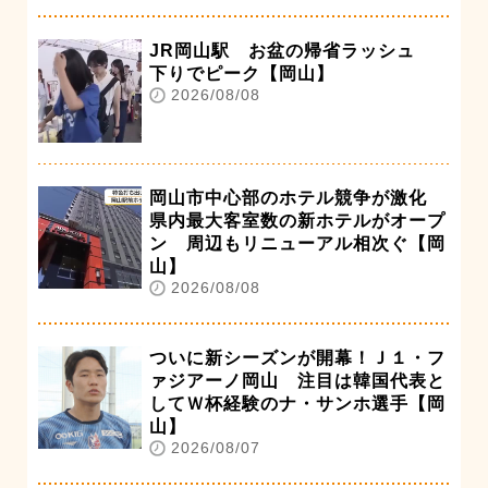
JR岡山駅 お盆の帰省ラッシュ
下りでピーク【岡山】
2026/08/08
岡山市中心部のホテル競争が激化
県内最大客室数の新ホテルがオープ
ン 周辺もリニューアル相次ぐ【岡
山】
2026/08/08
ついに新シーズンが開幕！Ｊ１・フ
ァジアーノ岡山 注目は韓国代表と
してＷ杯経験のナ・サンホ選手【岡
山】
2026/08/07