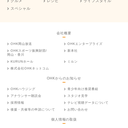
グルメ
レシピ
ライフスタイル
スペシャル
会社概要
OHK岡山放送
OHKエンタープライズ
OHKスポーツ振興財団/
新本社
岡山・香川
KURUNホール
ミルン
株式会社OHKネットコム
OHKからのお知らせ
OHKハウジング
青少年向け推奨番組
アナウンサー朗読会
スタジオ見学
採用情報
テレビ視聴データについて
後援・共催等の申請について
お問い合わせ
個人情報の取扱