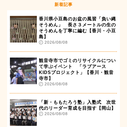
新着記事
香川県小豆島のお盆の風習「負い縄
そうめん」 長さ３メートルの生の
そうめんを丁寧に編む【香川・小豆
島】
2026/08/08
観音寺市でゴミのリサイクルについ
て学ぶイベント 「ラブアース
KIDSプロジェクト」【香川・観音
寺市】
2026/08/08
「新・ももたろう塾」入塾式 次世
代のリーダー育成を目指す【岡山】
2026/08/08