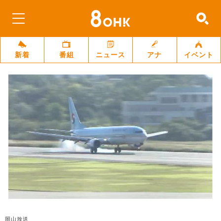
新着
番組
ニュース
アナ
イベント
岡山放送