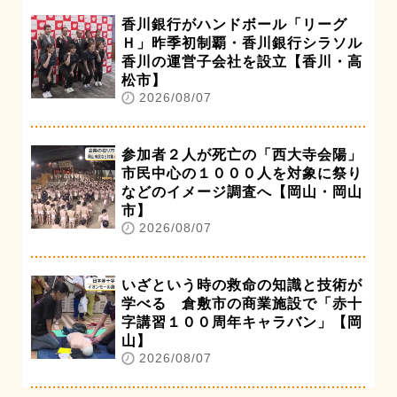
香川銀行がハンドボール「リーグ
Ｈ」昨季初制覇・香川銀行シラソル
香川の運営子会社を設立【香川・高
松市】
2026/08/07
参加者２人が死亡の「西大寺会陽」
市民中心の１０００人を対象に祭り
などのイメージ調査へ【岡山・岡山
市】
2026/08/07
いざという時の救命の知識と技術が
学べる 倉敷市の商業施設で「赤十
字講習１００周年キャラバン」【岡
山】
2026/08/07