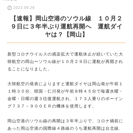
2023.09.28
【速報】岡山空港のソウル線 １０月２
９日に３年半ぶり運航再開へ 運航ダイ
ヤは？【岡山】
新型コロナウイルスの感染拡大で運航休止が続いていた大
韓航空の岡山ーソウル線が１０月２９日に運航が再開され
ることになりました。
大韓航空の発表によりますと運航ダイヤは岡山発が午前１
１時３０分、韓国・仁川発が午前８時４５分で毎週水曜・
金曜・日曜の週３往復運航され、１７３人乗りのボーイン
グ７３７－９００ＥＲの機体を使用します。
岡山空港のソウル線の再開は３年半ぶりで、コロナ禍前に
あった岡山空港の国際線４路線のうち運航再開は台北線、