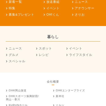
新着一覧
放送番組
ニュース
特集
イベント
アナウンサー
募集&プレゼント
OH!くん
さりお
暮らし
ニュース
スポット
イベント
グルメ
レシピ
ライフスタイル
スペシャル
会社概要
OHK岡山放送
OHKエンタープライズ
OHKスポーツ振興財団/
新本社
岡山・香川
KURUNホール
ミルン