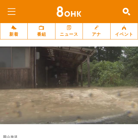
新着
番組
ニュース
アナ
イベント
岡山放送