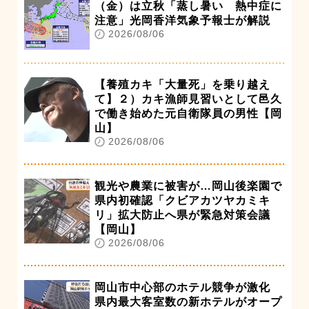
（金）は立秋「蒸し暑い 熱中症に
注意」光岡香洋気象予報士が解説
2026/08/06
【養殖カキ「大量死」を乗り越え
て】２）カキ漁師見習いとして邑久
で働き始めた元自衛隊員の男性【岡
山】
2026/08/06
観光や農業に被害が…岡山後楽園で
県内初確認「クビアカツヤカミキ
リ」拡大防止へ県が緊急対策会議
【岡山】
2026/08/06
岡山市中心部のホテル競争が激化
県内最大客室数の新ホテルがオープ