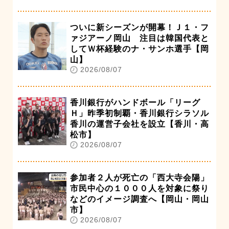
ついに新シーズンが開幕！Ｊ１・フ
ァジアーノ岡山 注目は韓国代表と
してＷ杯経験のナ・サンホ選手【岡
山】
2026/08/07
香川銀行がハンドボール「リーグ
Ｈ」昨季初制覇・香川銀行シラソル
香川の運営子会社を設立【香川・高
松市】
2026/08/07
参加者２人が死亡の「西大寺会陽」
市民中心の１０００人を対象に祭り
などのイメージ調査へ【岡山・岡山
市】
2026/08/07