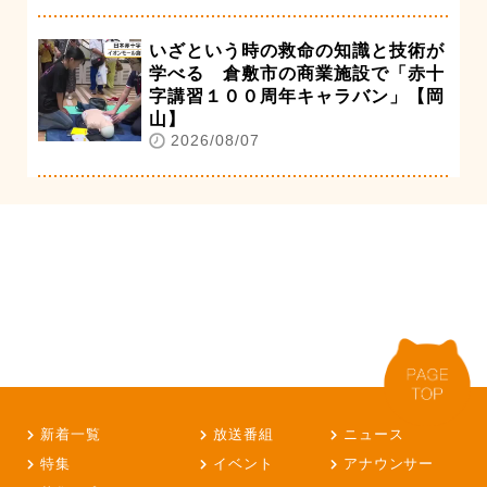
いざという時の救命の知識と技術が
学べる 倉敷市の商業施設で「赤十
字講習１００周年キャラバン」【岡
山】
2026/08/07
新着一覧
放送番組
ニュース
特集
イベント
アナウンサー