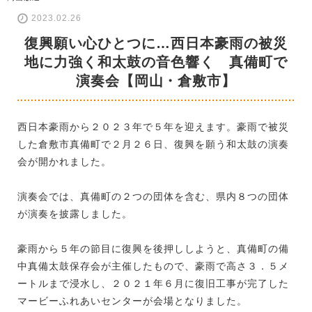
2023.02.26
復興願い心ひとつに…西日本豪雨の被災
地に力強く和太鼓の音色響く 真備町で
演奏会【岡山・倉敷市】
西日本豪雨から２０２３年で５年を迎えます。豪雨で被災
した倉敷市真備町で２月２６日、復興を願う和太鼓の演奏
会が開かれました。
演奏会では、真備町の２つの団体を含む、県内８つの団体
が演奏を披露しました。
豪雨から５年の節目に復興を後押ししようと、真備町の備
中真備太鼓保存会が主催したもので、豪雨で高さ３．５メ
ートルまで浸水し、２０２１年６月に復旧工事が完了した
マービーふれあいセンターが会場となりました。