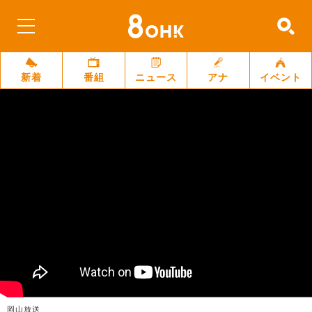
新着
番組
ニュース
アナ
イベント
岡山放送