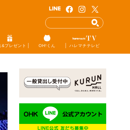
集&プレゼント
OH!くん
ハレマチテレビ