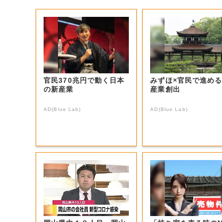
官民370兆円で動く日本
みずほ×官民で進め
の新産業
産業創出
AD(Blue Lab)
AD(Blue Lab)