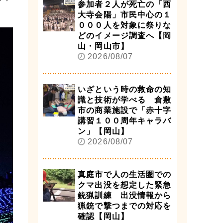
参加者２人が死亡の「西
大寺会陽」市民中心の１
０００人を対象に祭りな
どのイメージ調査へ【岡
山・岡山市】
2026/08/07
いざという時の救命の知
識と技術が学べる 倉敷
市の商業施設で「赤十字
講習１００周年キャラバ
ン」【岡山】
2026/08/07
真庭市で人の生活圏での
クマ出没を想定した緊急
銃猟訓練 出没情報から
猟銃で撃つまでの対応を
確認【岡山】