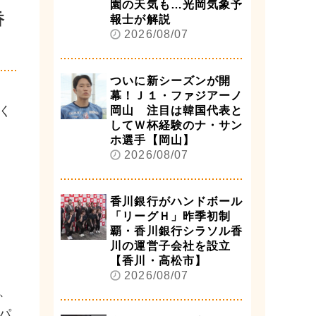
園の天気も…光岡気象予
香
報士が解説
2026/08/07
ついに新シーズンが開
幕！Ｊ１・ファジアーノ
く
岡山 注目は韓国代表と
してＷ杯経験のナ・サン
ホ選手【岡山】
2026/08/07
香川銀行がハンドボール
「リーグＨ」昨季初制
覇・香川銀行シラソル香
川の運営子会社を設立
【香川・高松市】
2026/08/07
、
パ