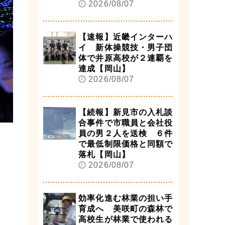
2026/08/07
【速報】近畿インターハ
イ 新体操競技・男子団
体で井原高校が２連覇を
達成【岡山】
2026/08/07
【続報】新見市の入札談
合事件で市職員と会社役
員の男２人を送検 ６件
で最低制限価格と同額で
落札【岡山】
2026/08/07
効率化進む林業の担い手
育成へ 美咲町の森林で
高校生が林業で使われる