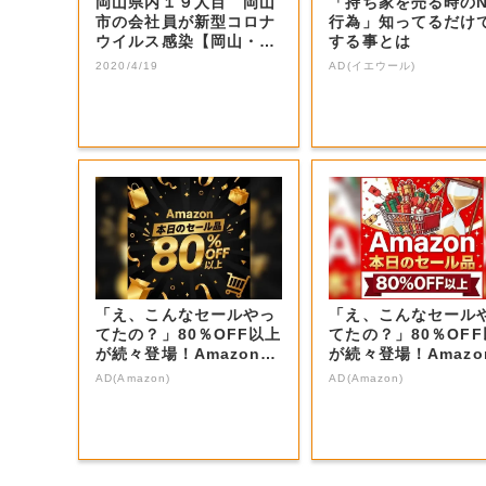
岡山県内１９人目 岡山
「持ち家を売る時の
市の会社員が新型コロナ
行為」知ってるだけ
ウイルス感染【岡山・岡
する事とは
山市】
2020/4/19
AD(イエウール)
「え、こんなセールやっ
「え、こんなセール
てたの？」80％OFF以上
てたの？」80％OF
が続々登場！Amazonの
が続々登場！Amazo
本気が...
本気が...
AD(Amazon)
AD(Amazon)