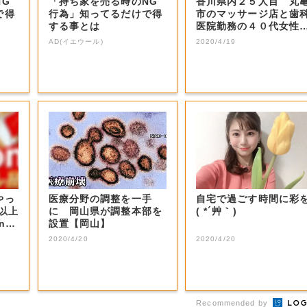
NG
「持ち家を売る時のNG
香川県内２５人目 丸
で得
行為」知ってるだけで得
市のマッサージ店と歯
する事とは
医院勤務の４０代女性
新型コロナ感染...
AD(イエウール)
2020/4/19
やっ
医療分野の調整を一手
自宅で過ごす時間に彩
F以上
に 岡山県が調整本部を
( *´艸｀)
nの
設置【岡山】
2020/4/20
2020/4/20
Recommended by