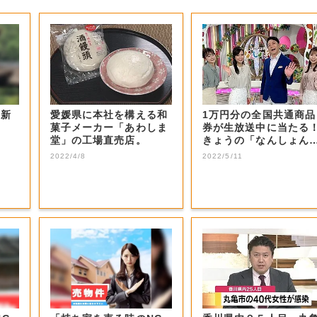
る新
愛媛県に本社を構える和
1万円分の全国共通商品
菓子メーカー「あわしま
券が生放送中に当たる
堂」の工場直売店。
きょうの「なんしょん
生電話クイズ」...
2022/4/8
2022/5/11