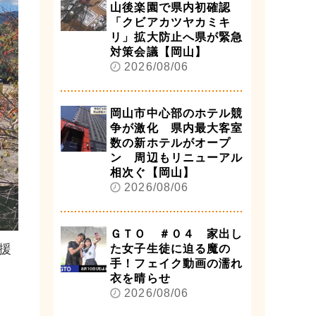
山後楽園で県内初確認
「クビアカツヤカミキ
リ」拡大防止へ県が緊急
対策会議【岡山】
2026/08/06
岡山市中心部のホテル競
争が激化 県内最大客室
数の新ホテルがオープ
ン 周辺もリニューアル
相次ぐ【岡山】
2026/08/06
ＧＴＯ ＃０４ 家出し
援
た女子生徒に迫る魔の
手！フェイク動画の濡れ
衣を晴らせ
2026/08/06