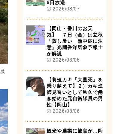
6日放送
2026/08/07
【岡山・香川のお天
気】 ７日（金）は立秋
「蒸し暑い 熱中症に注
意」光岡香洋気象予報士
が解説
2026/08/06
県
【養殖カキ「大量死」を
乗り越えて】２）カキ漁
師見習いとして邑久で働
き始めた元自衛隊員の男
性【岡山】
2026/08/06
観光や農業に被害が…岡