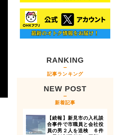
RANKING
記事ランキング
NEW POST
新着記事
【続報】新見市の入札談
合事件で市職員と会社役
員の男２人を送検 ６件