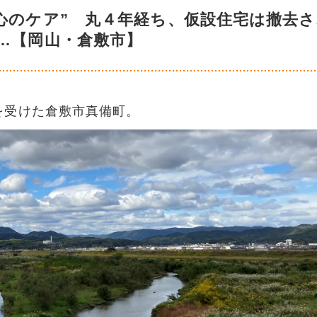
心のケア” 丸４年経ち、仮設住宅は撤去さ
…【岡山・倉敷市】
を受けた倉敷市真備町。