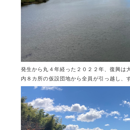
発生から丸４年経った２０２２年、復興は
内８カ所の仮設団地から全員が引っ越し、