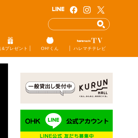
集&プレゼント
OH!くん
ハレマチテレビ