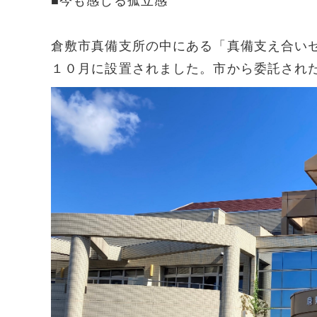
■今も感じる孤立感
倉敷市真備支所の中にある「真備支え合い
１０月に設置されました。市から委託され