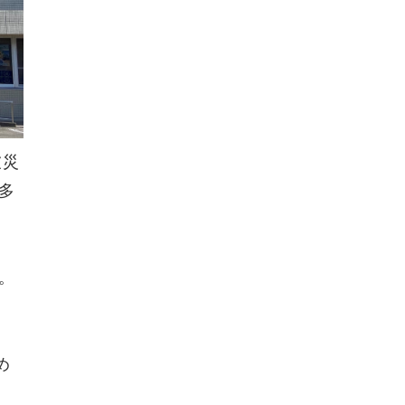
被災
多
。
め