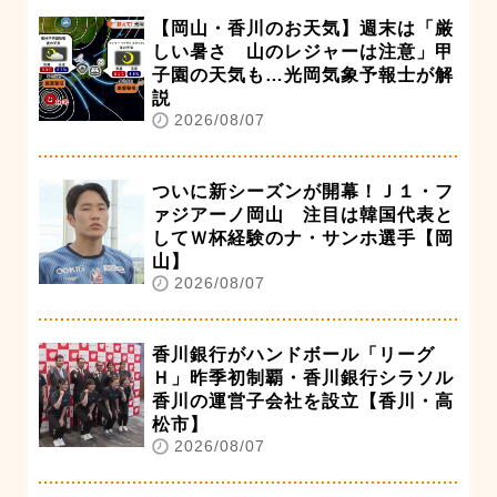
【岡山・香川のお天気】週末は「厳
しい暑さ 山のレジャーは注意」甲
子園の天気も…光岡気象予報士が解
説
2026/08/07
ついに新シーズンが開幕！Ｊ１・フ
ァジアーノ岡山 注目は韓国代表と
してＷ杯経験のナ・サンホ選手【岡
山】
2026/08/07
香川銀行がハンドボール「リーグ
Ｈ」昨季初制覇・香川銀行シラソル
香川の運営子会社を設立【香川・高
松市】
2026/08/07