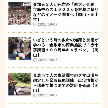
参加者２人が死亡の「西大寺会陽」
市民中心の１０００人を対象に祭り
などのイメージ調査へ【岡山・岡山
市】
2026/08/07
いざという時の救命の知識と技術が
学べる 倉敷市の商業施設で「赤十
字講習１００周年キャラバン」【岡
山】
2026/08/07
真庭市で人の生活圏でのクマ出没を
想定した緊急銃猟訓練 出没情報か
ら猟銃で撃つまでの対応を確認【岡
山】
2026/08/07