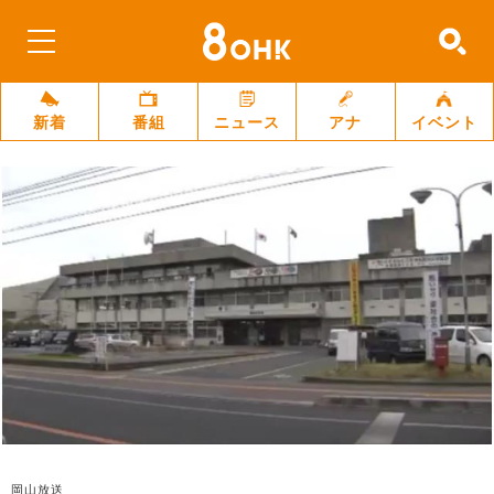
新着
番組
ニュース
アナ
イベント
岡山放送