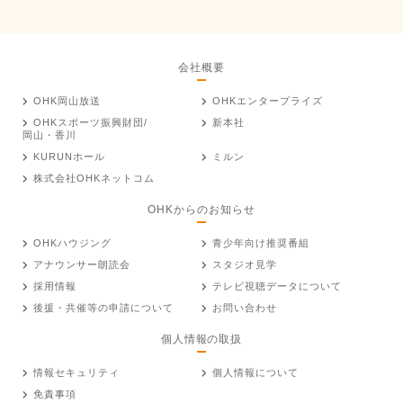
会社概要
OHK岡山放送
OHKエンタープライズ
OHKスポーツ振興財団/
新本社
岡山・香川
KURUNホール
ミルン
株式会社OHKネットコム
OHKからのお知らせ
OHKハウジング
青少年向け推奨番組
アナウンサー朗読会
スタジオ見学
採用情報
テレビ視聴データについて
後援・共催等の申請について
お問い合わせ
個人情報の取扱
情報セキュリティ
個人情報について
免責事項