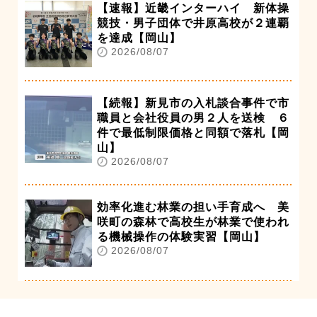
【速報】近畿インターハイ 新体操
競技・男子団体で井原高校が２連覇
を達成【岡山】
2026/08/07
【続報】新見市の入札談合事件で市
職員と会社役員の男２人を送検 ６
件で最低制限価格と同額で落札【岡
山】
2026/08/07
効率化進む林業の担い手育成へ 美
咲町の森林で高校生が林業で使われ
る機械操作の体験実習【岡山】
2026/08/07