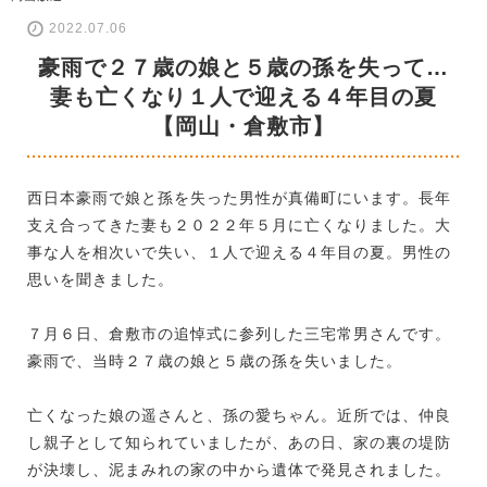
2022.07.06
豪雨で２７歳の娘と５歳の孫を失って…
妻も亡くなり１人で迎える４年目の夏
【岡山・倉敷市】
西日本豪雨で娘と孫を失った男性が真備町にいます。長年
支え合ってきた妻も２０２２年５月に亡くなりました。大
事な人を相次いで失い、１人で迎える４年目の夏。男性の
思いを聞きました。
７月６日、倉敷市の追悼式に参列した三宅常男さんです。
豪雨で、当時２７歳の娘と５歳の孫を失いました。
亡くなった娘の遥さんと、孫の愛ちゃん。近所では、仲良
し親子として知られていましたが、あの日、家の裏の堤防
が決壊し、泥まみれの家の中から遺体で発見されました。