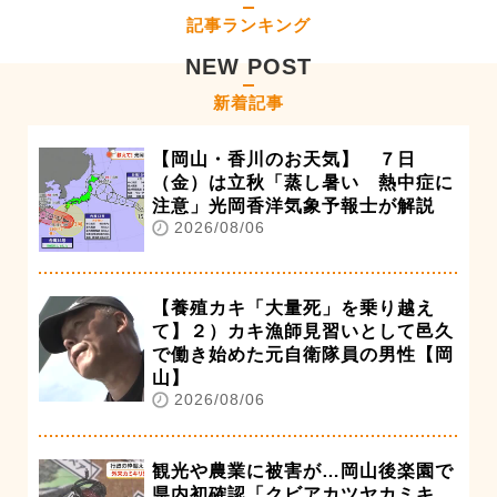
記事ランキング
NEW POST
新着記事
【岡山・香川のお天気】 ７日
（金）は立秋「蒸し暑い 熱中症に
注意」光岡香洋気象予報士が解説
2026/08/06
【養殖カキ「大量死」を乗り越え
て】２）カキ漁師見習いとして邑久
で働き始めた元自衛隊員の男性【岡
山】
2026/08/06
観光や農業に被害が…岡山後楽園で
県内初確認「クビアカツヤカミキ