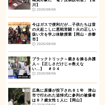
川】
2026/08/06
今はガスで便利だが…子供たちは昔
の火起こしに悪戦苦闘！火の正しい
扱い方を学ぶ体験授業【岡山・赤磐
市】
2026/08/06
ブラックトリック～裁きを操る弁護
人～【正しさだけじゃ救えな
い…】 ＃０４
2026/08/06
広島に原爆が投下され８１年 津山
市で行われた追悼式に参列の被爆者
は８７歳女性１人に【岡山】
2026/08/06