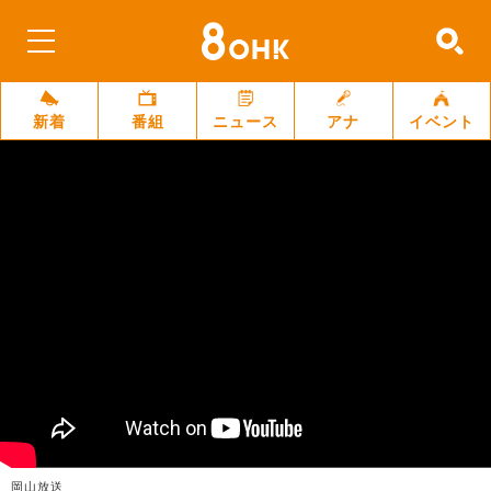
新着
番組
ニュース
アナ
イベント
岡山放送