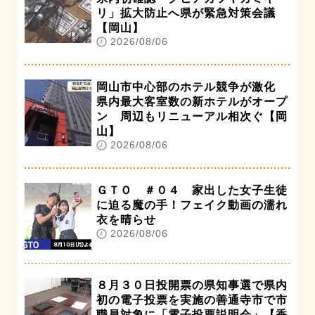
リ」拡大防止へ県が緊急対策会議
【岡山】
2026/08/06
岡山市中心部のホテル競争が激化
県内最大客室数の新ホテルがオープ
ン 周辺もリニューアル相次ぐ【岡
山】
2026/08/06
ＧＴＯ ＃０４ 家出した女子生徒
に迫る魔の手！フェイク動画の濡れ
衣を晴らせ
2026/08/06
８月３０日投開票の県知事選で県内
初の電子投票を実施の善通寺市で市
職員対象に「電子投票説明会」【香