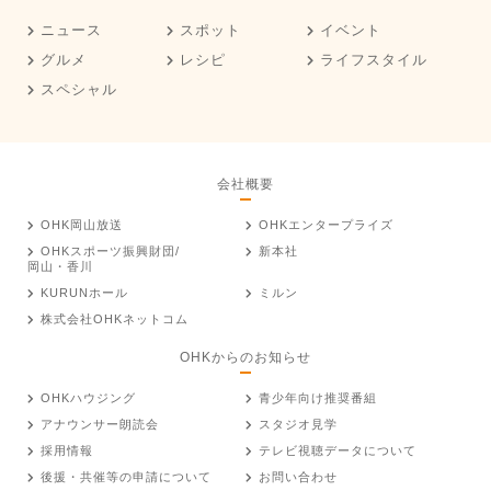
ニュース
スポット
イベント
グルメ
レシピ
ライフスタイル
スペシャル
会社概要
OHK岡山放送
OHKエンタープライズ
OHKスポーツ振興財団/
新本社
岡山・香川
KURUNホール
ミルン
株式会社OHKネットコム
OHKからのお知らせ
OHKハウジング
青少年向け推奨番組
アナウンサー朗読会
スタジオ見学
採用情報
テレビ視聴データについて
後援・共催等の申請について
お問い合わせ