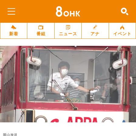
新着
番組
ニュース
アナ
イベント
岡山放送