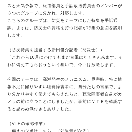
スと天気予報で、報道部員と手話放送委員会のメンバーが
３つのグループに分かれ、対応します。
こちらのグループは、防災をテーマにした特集を手話通
訳。まずは、防災士の資格を持つ記者が特集の意図を説明
します。
（防災特集を担当する新田俊介記者（防災士））
「これから10月にかけてもまだ台風はたくさん来ます。そ
れに備えてもらおうという狙いで、今回は放送します」
今回のテーマは、高潮発生のメカニズム。災害時、特に情
報不足に陥りやすい聴覚障害者に、自分たちの言葉で、よ
り分かりやすく伝えてもらえたらと、聴覚障害者自身がカ
メラの前に立つことにしましたが、事前にＶＴＲを確認す
ると思わぬ気付きもありました。
（VTRの確認作業）
「備えのツボはこちら。（効果音がなる）」