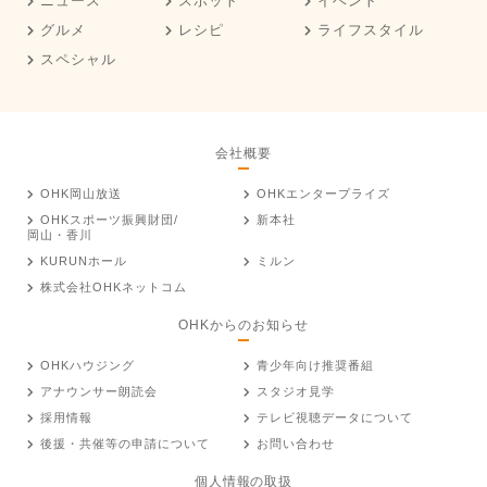
ニュース
スポット
イベント
グルメ
レシピ
ライフスタイル
スペシャル
会社概要
OHK岡山放送
OHKエンタープライズ
OHKスポーツ振興財団/
新本社
岡山・香川
KURUNホール
ミルン
株式会社OHKネットコム
OHKからのお知らせ
OHKハウジング
青少年向け推奨番組
アナウンサー朗読会
スタジオ見学
採用情報
テレビ視聴データについて
後援・共催等の申請について
お問い合わせ
個人情報の取扱