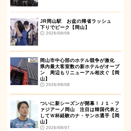
JR岡山駅 お盆の帰省ラッシュ
下りでピーク【岡山】
2026/08/08
岡山市中心部のホテル競争が激化
県内最大客室数の新ホテルがオープ
ン 周辺もリニューアル相次ぐ【岡
山】
2026/08/08
ついに新シーズンが開幕！Ｊ１・フ
ァジアーノ岡山 注目は韓国代表と
してＷ杯経験のナ・サンホ選手【岡
山】
2026/08/07