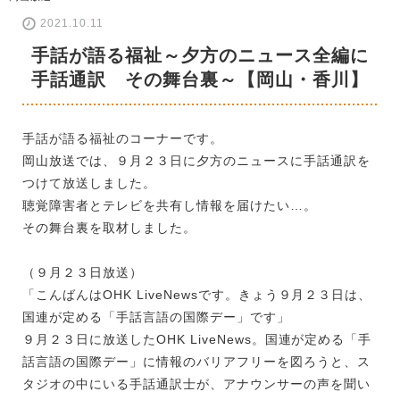
2021.10.11
手話が語る福祉～夕方のニュース全編に
手話通訳 その舞台裏～【岡山・香川】
手話が語る福祉のコーナーです。
岡山放送では、９月２３日に夕方のニュースに手話通訳を
つけて放送しました。
聴覚障害者とテレビを共有し情報を届けたい…。
その舞台裏を取材しました。
（９月２３日放送）
「こんばんはOHK LiveNewsです。きょう９月２３日は、
国連が定める「手話言語の国際デー」です」
９月２３日に放送したOHK LiveNews。国連が定める「手
話言語の国際デー」に情報のバリアフリーを図ろうと、ス
タジオの中にいる手話通訳士が、アナウンサーの声を聞い