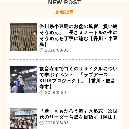
NEW POST
新着記事
香川県小豆島のお盆の風習「負い縄
そうめん」 長さ３メートルの生の
そうめんを丁寧に編む【香川・小豆
島】
2026/08/08
観音寺市でゴミのリサイクルについ
て学ぶイベント 「ラブアース
KIDSプロジェクト」【香川・観音
寺市】
2026/08/08
「新・ももたろう塾」入塾式 次世
代のリーダー育成を目指す【岡山】
2026/08/08