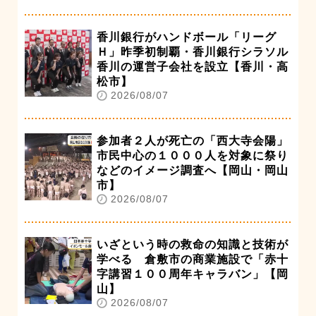
香川銀行がハンドボール「リーグ
Ｈ」昨季初制覇・香川銀行シラソル
香川の運営子会社を設立【香川・高
松市】
2026/08/07
参加者２人が死亡の「西大寺会陽」
市民中心の１０００人を対象に祭り
などのイメージ調査へ【岡山・岡山
市】
2026/08/07
いざという時の救命の知識と技術が
学べる 倉敷市の商業施設で「赤十
字講習１００周年キャラバン」【岡
山】
2026/08/07