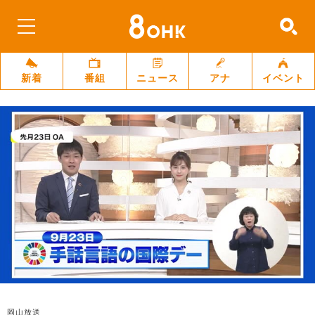
新着
番組
ニュース
アナ
イベント
岡山放送