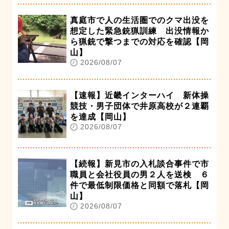
真庭市で人の生活圏でのクマ出没を
想定した緊急銃猟訓練 出没情報か
ら猟銃で撃つまでの対応を確認【岡
山】
2026/08/07
【速報】近畿インターハイ 新体操
競技・男子団体で井原高校が２連覇
を達成【岡山】
2026/08/07
【続報】新見市の入札談合事件で市
職員と会社役員の男２人を送検 ６
件で最低制限価格と同額で落札【岡
山】
2026/08/07