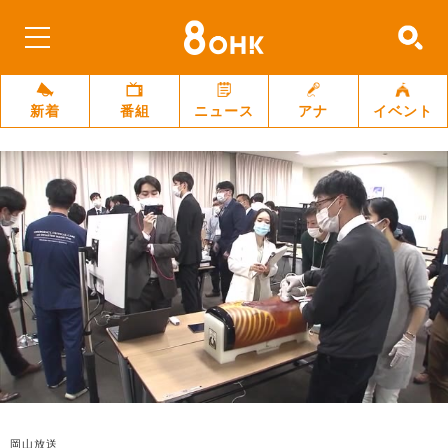
新着
番組
ニュース
アナ
イベント
岡山放送