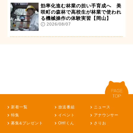
効率化進む林業の担い手育成へ 美
咲町の森林で高校生が林業で使われ
る機械操作の体験実習【岡山】
2026/08/07
新着一覧
放送番組
ニュース
特集
イベント
アナウンサー
募集&プレゼント
OH!くん
さりお