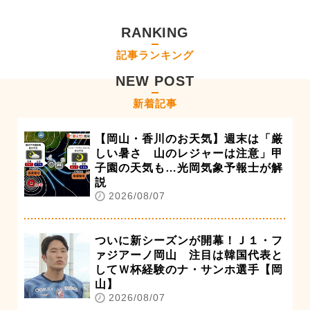
RANKING
記事ランキング
NEW POST
新着記事
【岡山・香川のお天気】週末は「厳
しい暑さ 山のレジャーは注意」甲
子園の天気も…光岡気象予報士が解
説
2026/08/07
ついに新シーズンが開幕！Ｊ１・フ
ァジアーノ岡山 注目は韓国代表と
してＷ杯経験のナ・サンホ選手【岡
山】
2026/08/07