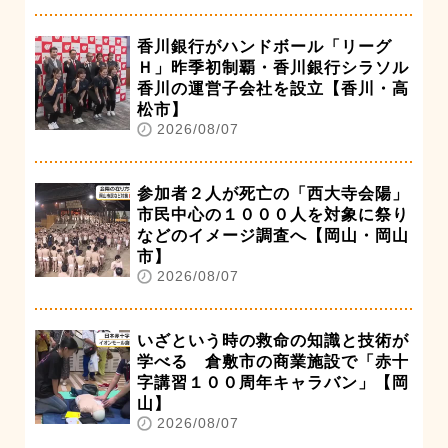
香川銀行がハンドボール「リーグ
Ｈ」昨季初制覇・香川銀行シラソル
香川の運営子会社を設立【香川・高
松市】
2026/08/07
参加者２人が死亡の「西大寺会陽」
市民中心の１０００人を対象に祭り
などのイメージ調査へ【岡山・岡山
市】
2026/08/07
いざという時の救命の知識と技術が
学べる 倉敷市の商業施設で「赤十
字講習１００周年キャラバン」【岡
山】
2026/08/07