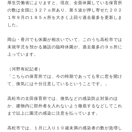
厚生労働省によりますと、現在、全面休園している保育所
の数は全国に３２７ヵ所あり、第５波が押し寄せた２０２
１年９月の１８５ヵ所を大きく上回り過去最多を更新しま
した。
岡山・香川でも休園が相次いでいて、このうち高松市では
未就学児を預かる施設の臨時休園が、過去最多の９ヵ所に
上っています。
（河野有紀記者）
「こちらの保育所では、今の時期であっても常に窓を開け
て、換気には十分注意しているということです。」
高松市の太田保育所では、換気などの感染防止対策のほ
か、建物内に部外者を入れないよう徹底するなどしてこれ
まで以上に園児の感染に注意を払っています。
高松市では、１月に入り１０歳未満の感染者の数が急増し