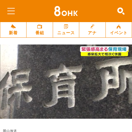
新着
番組
ニュース
アナ
イベント
岡山放送