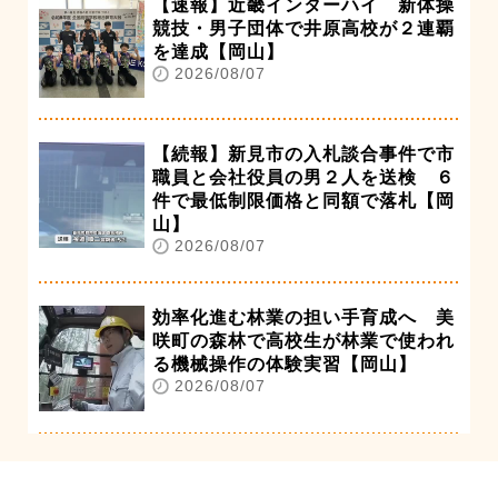
【速報】近畿インターハイ 新体操
競技・男子団体で井原高校が２連覇
を達成【岡山】
2026/08/07
【続報】新見市の入札談合事件で市
職員と会社役員の男２人を送検 ６
件で最低制限価格と同額で落札【岡
山】
2026/08/07
効率化進む林業の担い手育成へ 美
咲町の森林で高校生が林業で使われ
る機械操作の体験実習【岡山】
2026/08/07