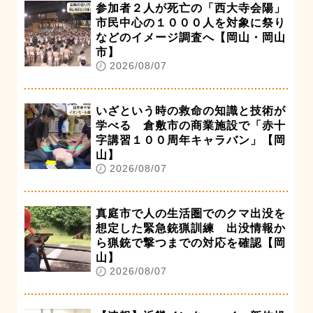
参加者２人が死亡の「西大寺会陽」
市民中心の１０００人を対象に祭り
などのイメージ調査へ【岡山・岡山
市】
2026/08/07
いざという時の救命の知識と技術が
学べる 倉敷市の商業施設で「赤十
字講習１００周年キャラバン」【岡
山】
2026/08/07
真庭市で人の生活圏でのクマ出没を
想定した緊急銃猟訓練 出没情報か
ら猟銃で撃つまでの対応を確認【岡
山】
2026/08/07