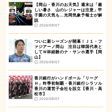
【岡山・香川のお天気】週末は「厳
しい暑さ 山のレジャーは注意」甲
子園の天気も…光岡気象予報士が解
説
2026/08/07
ついに新シーズンが開幕！Ｊ１・フ
ァジアーノ岡山 注目は韓国代表と
してＷ杯経験のナ・サンホ選手【岡
山】
2026/08/07
香川銀行がハンドボール「リーグ
Ｈ」昨季初制覇・香川銀行シラソル
香川の運営子会社を設立【香川・高
松市】
2026/08/07