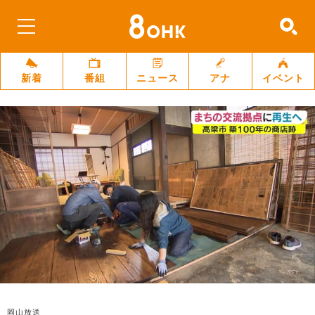
新着
番組
ニュース
アナ
イベント
岡山放送