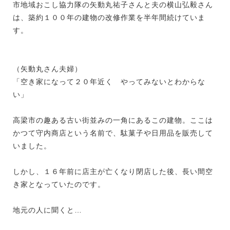
市地域おこし協力隊の矢動丸祐子さんと夫の横山弘毅さん
は、築約１００年の建物の改修作業を半年間続けていま
す。
（矢動丸さん夫婦）
「空き家になって２０年近く やってみないとわからな
い」
高梁市の趣ある古い街並みの一角にあるこの建物。ここは
かつて守内商店という名前で、駄菓子や日用品を販売して
いました。
しかし、１６年前に店主が亡くなり閉店した後、長い間空
き家となっていたのです。
地元の人に聞くと…