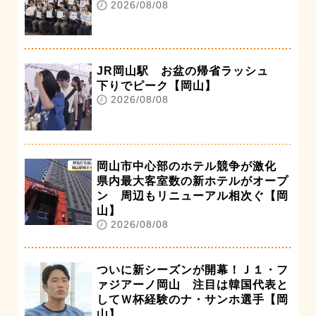
2026/08/08
JR岡山駅 お盆の帰省ラッシュ
下りでピーク【岡山】
2026/08/08
岡山市中心部のホテル競争が激化
県内最大客室数の新ホテルがオープ
ン 周辺もリニューアル相次ぐ【岡
山】
2026/08/08
ついに新シーズンが開幕！Ｊ１・フ
ァジアーノ岡山 注目は韓国代表と
してＷ杯経験のナ・サンホ選手【岡
山】