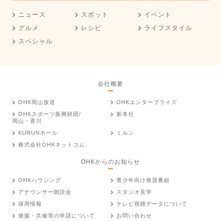
ニュース
スポット
イベント
グルメ
レシピ
ライフスタイル
スペシャル
会社概要
OHK岡山放送
OHKエンタープライズ
OHKスポーツ振興財団/
新本社
岡山・香川
KURUNホール
ミルン
株式会社OHKネットコム
OHKからのお知らせ
OHKハウジング
青少年向け推奨番組
アナウンサー朗読会
スタジオ見学
採用情報
テレビ視聴データについて
後援・共催等の申請について
お問い合わせ