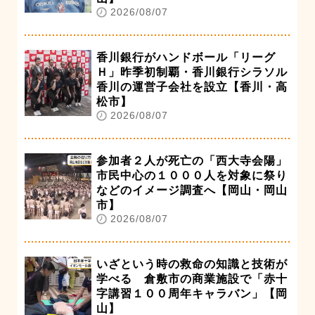
2026/08/07
香川銀行がハンドボール「リーグ
Ｈ」昨季初制覇・香川銀行シラソル
香川の運営子会社を設立【香川・高
松市】
2026/08/07
参加者２人が死亡の「西大寺会陽」
市民中心の１０００人を対象に祭り
などのイメージ調査へ【岡山・岡山
市】
2026/08/07
いざという時の救命の知識と技術が
学べる 倉敷市の商業施設で「赤十
字講習１００周年キャラバン」【岡
山】