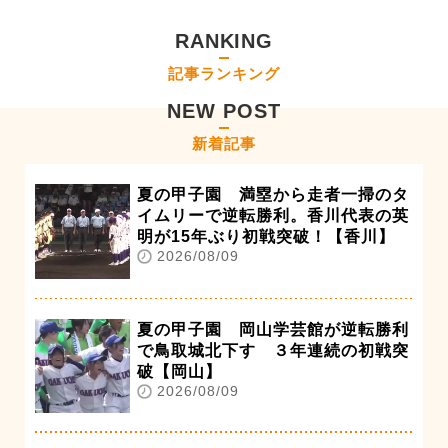
RANKING
記事ランキング
NEW POST
新着記事
夏の甲子園 満塁から走者一掃のタ
イムリーで逆転勝利。香川代表の英
明が15年ぶり初戦突破！【香川】
2026/08/09
夏の甲子園 岡山学芸館が逆転勝利
で鳥取城北下す ３年連続の初戦突
破【岡山】
2026/08/09