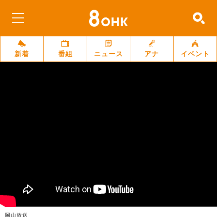
新着
番組
ニュース
アナ
イベント
岡山放送