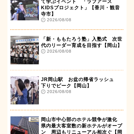
て学ぶイベント 「ラブアース
KIDSプロジェクト」【香川・観音
寺市】
2026/08/08
「新・ももたろう塾」入塾式 次世
代のリーダー育成を目指す【岡山】
2026/08/08
JR岡山駅 お盆の帰省ラッシュ
下りでピーク【岡山】
2026/08/08
岡山市中心部のホテル競争が激化
県内最大客室数の新ホテルがオープ
ン 周辺もリニューアル相次ぐ【岡