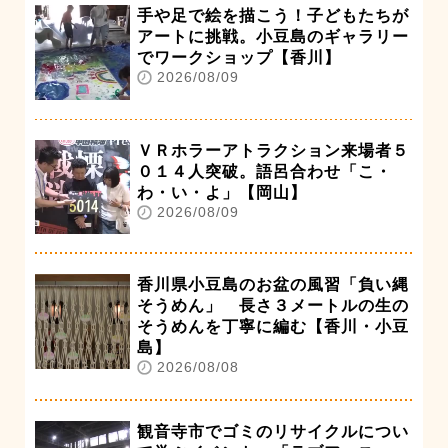
手や足で絵を描こう！子どもたちが
アートに挑戦。小豆島のギャラリー
でワークショップ【香川】
2026/08/09
ＶＲホラーアトラクション来場者５
０１４人突破。語呂合わせ「こ・
わ・い・よ」【岡山】
2026/08/09
香川県小豆島のお盆の風習「負い縄
そうめん」 長さ３メートルの生の
そうめんを丁寧に編む【香川・小豆
島】
2026/08/08
観音寺市でゴミのリサイクルについ