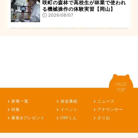
咲町の森林で高校生が林業で使われ
る機械操作の体験実習【岡山】
2026/08/07
新着一覧
放送番組
ニュース
特集
イベント
アナウンサー
募集&プレゼント
OH!くん
さりお