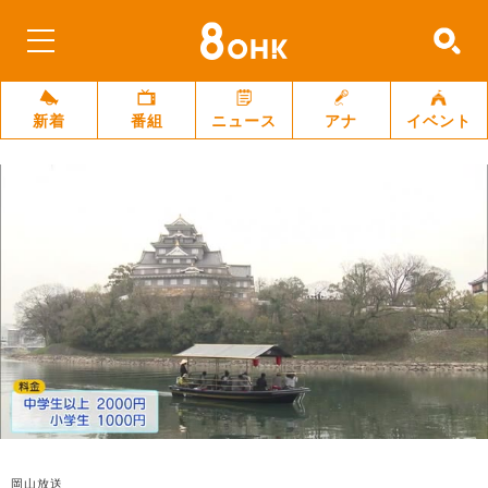
新着
番組
ニュース
アナ
イベント
岡山放送