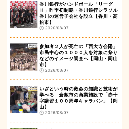
香川銀行がハンドボール「リーグ
Ｈ」昨季初制覇・香川銀行シラソル
香川の運営子会社を設立【香川・高
松市】
2026/08/07
参加者２人が死亡の「西大寺会陽」
市民中心の１０００人を対象に祭り
などのイメージ調査へ【岡山・岡山
市】
2026/08/07
いざという時の救命の知識と技術が
学べる 倉敷市の商業施設で「赤十
字講習１００周年キャラバン」【岡
山】
2026/08/07