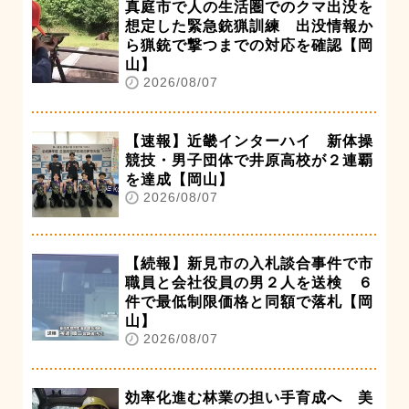
真庭市で人の生活圏でのクマ出没を
想定した緊急銃猟訓練 出没情報か
ら猟銃で撃つまでの対応を確認【岡
山】
2026/08/07
【速報】近畿インターハイ 新体操
競技・男子団体で井原高校が２連覇
を達成【岡山】
2026/08/07
【続報】新見市の入札談合事件で市
職員と会社役員の男２人を送検 ６
件で最低制限価格と同額で落札【岡
山】
2026/08/07
効率化進む林業の担い手育成へ 美