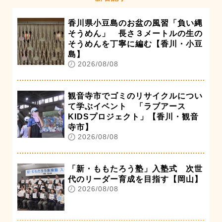
香川県小豆島のお盆の風習「負い縄
そうめん」 長さ３メートルの生の
そうめんを丁寧に編む【香川・小豆
島】
2026/08/08
観音寺市でゴミのリサイクルについ
て学ぶイベント 「ラブアース
KIDSプロジェクト」【香川・観音
寺市】
2026/08/08
「新・ももたろう塾」入塾式 次世
代のリーダー育成を目指す【岡山】
2026/08/08