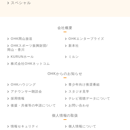
スペシャル
会社概要
OHK岡山放送
OHKエンタープライズ
OHKスポーツ振興財団/
新本社
岡山・香川
KURUNホール
ミルン
株式会社OHKネットコム
OHKからのお知らせ
OHKハウジング
青少年向け推奨番組
アナウンサー朗読会
スタジオ見学
採用情報
テレビ視聴データについて
後援・共催等の申請について
お問い合わせ
個人情報の取扱
情報セキュリティ
個人情報について