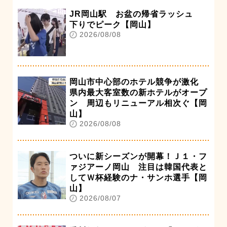
JR岡山駅 お盆の帰省ラッシュ
下りでピーク【岡山】
2026/08/08
岡山市中心部のホテル競争が激化
県内最大客室数の新ホテルがオープ
ン 周辺もリニューアル相次ぐ【岡
山】
2026/08/08
ついに新シーズンが開幕！Ｊ１・フ
ァジアーノ岡山 注目は韓国代表と
してＷ杯経験のナ・サンホ選手【岡
山】
2026/08/07