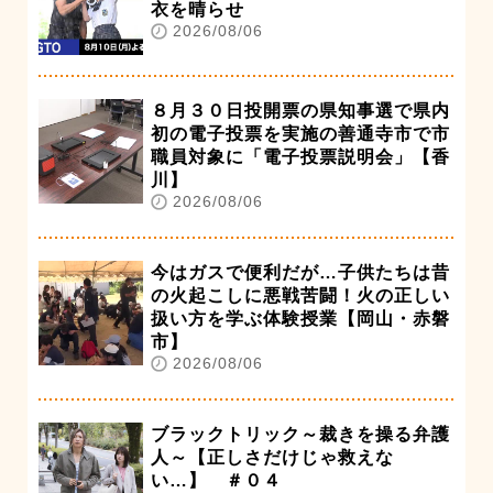
衣を晴らせ
2026/08/06
８月３０日投開票の県知事選で県内
初の電子投票を実施の善通寺市で市
職員対象に「電子投票説明会」【香
川】
2026/08/06
今はガスで便利だが…子供たちは昔
の火起こしに悪戦苦闘！火の正しい
扱い方を学ぶ体験授業【岡山・赤磐
市】
2026/08/06
ブラックトリック～裁きを操る弁護
人～【正しさだけじゃ救えな
い…】 ＃０４