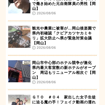
で働き始めた元自衛隊員の男性【岡
山】
2026/08/06
観光や農業に被害が…岡山後楽園で
県内初確認「クビアカツヤカミキ
リ」拡大防止へ県が緊急対策会議
【岡山】
2026/08/06
岡山市中心部のホテル競争が激化
県内最大客室数の新ホテルがオープ
ン 周辺もリニューアル相次ぐ【岡
山】
2026/08/06
ＧＴＯ ＃０４ 家出した女子生徒
に迫る魔の手！フェイク動画の濡れ