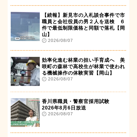
【続報】新見市の入札談合事件で市
職員と会社役員の男２人を送検 ６
件で最低制限価格と同額で落札【岡
山】
2026/08/07
効率化進む林業の担い手育成へ 美
咲町の森林で高校生が林業で使われ
る機械操作の体験実習【岡山】
2026/08/07
香川県職員・警察官採用試験
2026年8月6日放送
2026/08/07