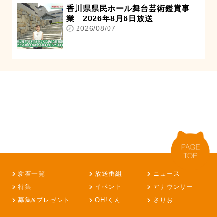
香川県県民ホール舞台芸術鑑賞事
業 2026年8月6日放送
2026/08/07
新着一覧
放送番組
ニュース
特集
イベント
アナウンサー
募集&プレゼント
OH!くん
さりお