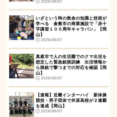
2026/08/07
いざという時の救命の知識と技術が
学べる 倉敷市の商業施設で「赤十
字講習１００周年キャラバン」【岡
山】
2026/08/07
真庭市で人の生活圏でのクマ出没を
想定した緊急銃猟訓練 出没情報か
ら猟銃で撃つまでの対応を確認【岡
山】
2026/08/07
【速報】近畿インターハイ 新体操
競技・男子団体で井原高校が２連覇
を達成【岡山】
2026/08/07