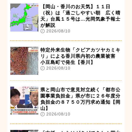
【岡山・香川のお天気】１１日
（祝）は「過ごしやすい朝 広く晴
天」台風１５号は…光岡気象予報士
が解説
2026/08/10
特定外来生物「クビアカツヤカミキ
リ」による香川県内初の農業被害
小豆島町で発生【香川】
2026/08/10
県と岡山市で意見対立続く「都市公
園事業負担金」県が市に２６年度分
負担金の８７５０万円求め通知【岡
山】
2026/08/10