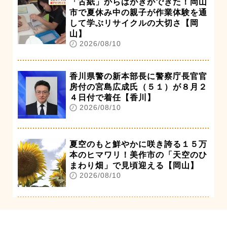
「古紙」からはがきができた！岡山
市で夏休み中の親子が作業体験を通
して学ぶリサイクルの大切さ【岡
山】
2026/08/10
香川県警の新本部長に警察庁長官官
房付の宮島広成氏（５１）が８月２
４日付で着任【香川】
2026/08/10
夏空のもと鮮やかに咲き誇る１５万
本のヒマワリ！美作市の「天空のひ
まわり畑」で見頃迎える【岡山】
2026/08/10