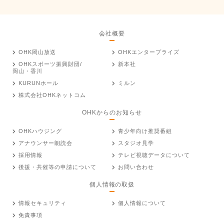
会社概要
OHK岡山放送
OHKエンタープライズ
OHKスポーツ振興財団/
新本社
岡山・香川
KURUNホール
ミルン
株式会社OHKネットコム
OHKからのお知らせ
OHKハウジング
青少年向け推奨番組
アナウンサー朗読会
スタジオ見学
採用情報
テレビ視聴データについて
後援・共催等の申請について
お問い合わせ
個人情報の取扱
情報セキュリティ
個人情報について
免責事項