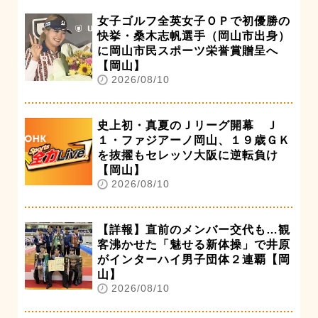
女子ゴルフ全英女子ＯＰで初優勝の
快挙・桑木志帆選手（岡山市出身）
に岡山市民スポーツ栄誉賞贈呈へ
【岡山】
2026/08/10
史上初・真夏のＪリーグ開幕 Ｊ
１・ファジアーノ岡山、１９歳ＧＫ
を抜擢もセレッソ大阪に逆転負け
【岡山】
2026/08/10
【詳報】直前のメンバー交代も…観
客沸かせた「魅せる新体操」で井原
がインターハイ男子団体２連覇【岡
山】
2026/08/10