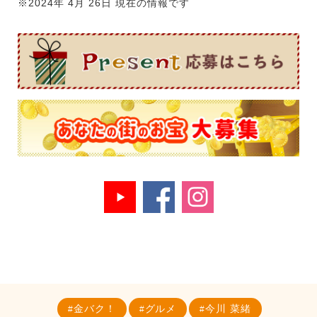
※2024年 4月 26日 現在の情報です
金バク！
グルメ
今川 菜緒