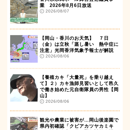
業 2026年8月6日放送
2026/08/07
【岡山・香川のお天気】 ７日
（金）は立秋「蒸し暑い 熱中症に
注意」光岡香洋気象予報士が解説
2026/08/06
【養殖カキ「大量死」を乗り越え
て】２）カキ漁師見習いとして邑久
で働き始めた元自衛隊員の男性【岡
山】
2026/08/06
観光や農業に被害が…岡山後楽園で
県内初確認「クビアカツヤカミキ