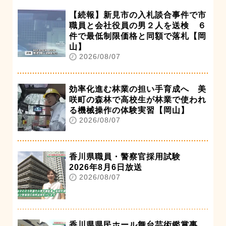
【続報】新見市の入札談合事件で市
職員と会社役員の男２人を送検 ６
件で最低制限価格と同額で落札【岡
山】
2026/08/07
効率化進む林業の担い手育成へ 美
咲町の森林で高校生が林業で使われ
る機械操作の体験実習【岡山】
2026/08/07
香川県職員・警察官採用試験
2026年8月6日放送
2026/08/07
香川県県民ホール舞台芸術鑑賞事