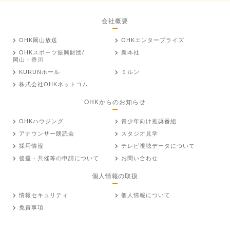
会社概要
OHK岡山放送
OHKエンタープライズ
OHKスポーツ振興財団/
新本社
岡山・香川
KURUNホール
ミルン
株式会社OHKネットコム
OHKからのお知らせ
OHKハウジング
青少年向け推奨番組
アナウンサー朗読会
スタジオ見学
採用情報
テレビ視聴データについて
後援・共催等の申請について
お問い合わせ
個人情報の取扱
情報セキュリティ
個人情報について
免責事項