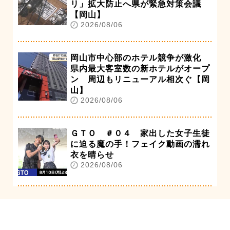
リ」拡大防止へ県が緊急対策会議
【岡山】
2026/08/06
岡山市中心部のホテル競争が激化
県内最大客室数の新ホテルがオープ
ン 周辺もリニューアル相次ぐ【岡
山】
2026/08/06
ＧＴＯ ＃０４ 家出した女子生徒
に迫る魔の手！フェイク動画の濡れ
衣を晴らせ
2026/08/06