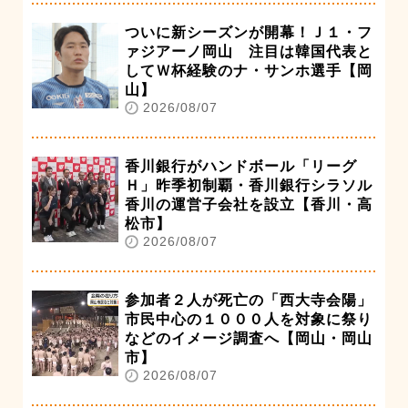
ついに新シーズンが開幕！Ｊ１・フ
ァジアーノ岡山 注目は韓国代表と
してＷ杯経験のナ・サンホ選手【岡
山】
2026/08/07
香川銀行がハンドボール「リーグ
Ｈ」昨季初制覇・香川銀行シラソル
香川の運営子会社を設立【香川・高
松市】
2026/08/07
参加者２人が死亡の「西大寺会陽」
市民中心の１０００人を対象に祭り
などのイメージ調査へ【岡山・岡山
市】
2026/08/07