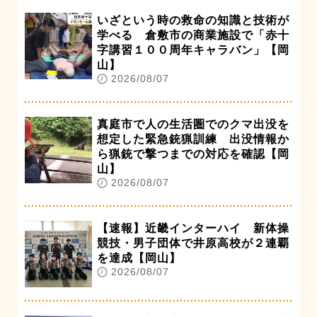
いざという時の救命の知識と技術が
学べる 倉敷市の商業施設で「赤十
字講習１００周年キャラバン」【岡
山】
2026/08/07
真庭市で人の生活圏でのクマ出没を
想定した緊急銃猟訓練 出没情報か
ら猟銃で撃つまでの対応を確認【岡
山】
2026/08/07
【速報】近畿インターハイ 新体操
競技・男子団体で井原高校が２連覇
を達成【岡山】
2026/08/07