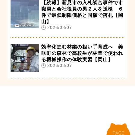
【続報】新見市の入札談合事件で市
職員と会社役員の男２人を送検 ６
件で最低制限価格と同額で落札【岡
山】
2026/08/07
効率化進む林業の担い手育成へ 美
咲町の森林で高校生が林業で使われ
る機械操作の体験実習【岡山】
2026/08/07