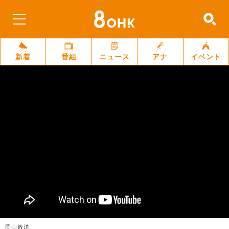
新着
番組
ニュース
アナ
イベント
岡山放送