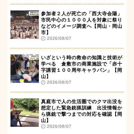
参加者２人が死亡の「西大寺会陽」
市民中心の１０００人を対象に祭り
などのイメージ調査へ【岡山・岡山
市】
2026/08/07
いざという時の救命の知識と技術が
学べる 倉敷市の商業施設で「赤十
字講習１００周年キャラバン」【岡
山】
2026/08/07
真庭市で人の生活圏でのクマ出没を
想定した緊急銃猟訓練 出没情報か
ら猟銃で撃つまでの対応を確認【岡
山】
2026/08/07