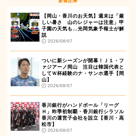
新着記事
【岡山・香川のお天気】週末は「厳
しい暑さ 山のレジャーは注意」甲
子園の天気も…光岡気象予報士が解
説
2026/08/07
ついに新シーズンが開幕！Ｊ１・フ
ァジアーノ岡山 注目は韓国代表と
してＷ杯経験のナ・サンホ選手【岡
山】
2026/08/07
香川銀行がハンドボール「リーグ
Ｈ」昨季初制覇・香川銀行シラソル
香川の運営子会社を設立【香川・高
松市】
2026/08/07