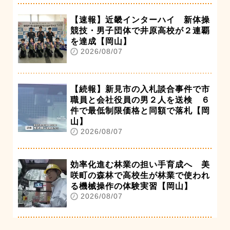
【速報】近畿インターハイ 新体操
競技・男子団体で井原高校が２連覇
を達成【岡山】
2026/08/07
【続報】新見市の入札談合事件で市
職員と会社役員の男２人を送検 ６
件で最低制限価格と同額で落札【岡
山】
2026/08/07
効率化進む林業の担い手育成へ 美
咲町の森林で高校生が林業で使われ
る機械操作の体験実習【岡山】
2026/08/07