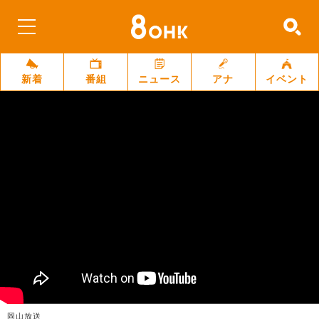
新着
番組
ニュース
アナ
イベント
岡山放送