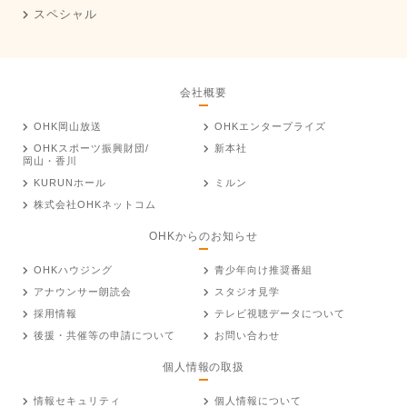
スペシャル
会社概要
OHK岡山放送
OHKエンタープライズ
OHKスポーツ振興財団/
新本社
岡山・香川
KURUNホール
ミルン
株式会社OHKネットコム
OHKからのお知らせ
OHKハウジング
青少年向け推奨番組
アナウンサー朗読会
スタジオ見学
採用情報
テレビ視聴データについて
後援・共催等の申請について
お問い合わせ
個人情報の取扱
情報セキュリティ
個人情報について