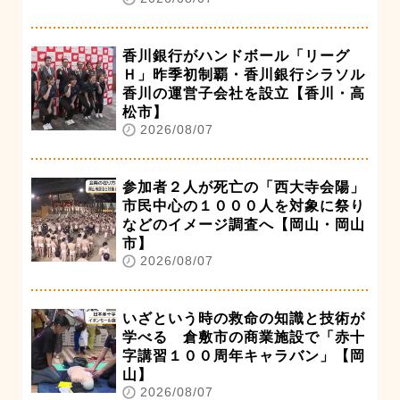
香川銀行がハンドボール「リーグ
Ｈ」昨季初制覇・香川銀行シラソル
香川の運営子会社を設立【香川・高
松市】
2026/08/07
参加者２人が死亡の「西大寺会陽」
市民中心の１０００人を対象に祭り
などのイメージ調査へ【岡山・岡山
市】
2026/08/07
いざという時の救命の知識と技術が
学べる 倉敷市の商業施設で「赤十
字講習１００周年キャラバン」【岡
山】
2026/08/07