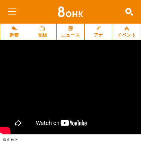
新着
番組
ニュース
アナ
イベント
岡山放送