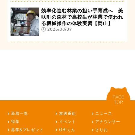
効率化進む林業の担い手育成へ 美
咲町の森林で高校生が林業で使われ
る機械操作の体験実習【岡山】
2026/08/07
新着一覧
放送番組
ニュース
特集
イベント
アナウンサー
募集&プレゼント
OH!くん
さりお