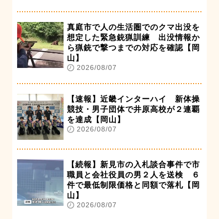
真庭市で人の生活圏でのクマ出没を
想定した緊急銃猟訓練 出没情報か
ら猟銃で撃つまでの対応を確認【岡
山】
2026/08/07
【速報】近畿インターハイ 新体操
競技・男子団体で井原高校が２連覇
を達成【岡山】
2026/08/07
【続報】新見市の入札談合事件で市
職員と会社役員の男２人を送検 ６
件で最低制限価格と同額で落札【岡
山】
2026/08/07