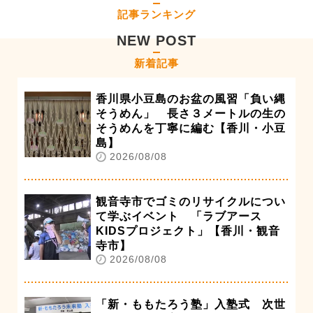
記事ランキング
NEW POST
新着記事
香川県小豆島のお盆の風習「負い縄
そうめん」 長さ３メートルの生の
そうめんを丁寧に編む【香川・小豆
島】
2026/08/08
観音寺市でゴミのリサイクルについ
て学ぶイベント 「ラブアース
KIDSプロジェクト」【香川・観音
寺市】
2026/08/08
「新・ももたろう塾」入塾式 次世