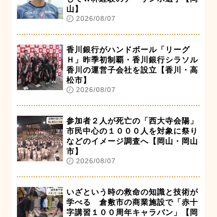
山】
2026/08/07
香川銀行がハンドボール「リーグ
Ｈ」昨季初制覇・香川銀行シラソル
香川の運営子会社を設立【香川・高
松市】
2026/08/07
参加者２人が死亡の「西大寺会陽」
市民中心の１０００人を対象に祭り
などのイメージ調査へ【岡山・岡山
市】
2026/08/07
いざという時の救命の知識と技術が
学べる 倉敷市の商業施設で「赤十
字講習１００周年キャラバン」【岡