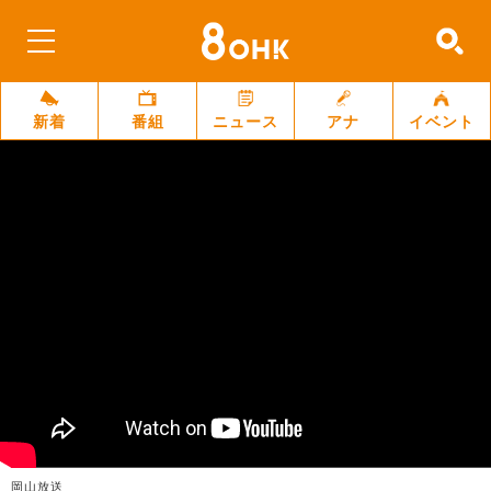
新着
番組
ニュース
アナ
イベント
岡山放送