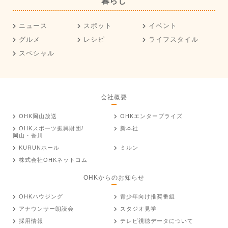
暮らし
ニュース
スポット
イベント
グルメ
レシピ
ライフスタイル
スペシャル
会社概要
OHK岡山放送
OHKエンタープライズ
OHKスポーツ振興財団/
新本社
岡山・香川
KURUNホール
ミルン
株式会社OHKネットコム
OHKからのお知らせ
OHKハウジング
青少年向け推奨番組
アナウンサー朗読会
スタジオ見学
採用情報
テレビ視聴データについて