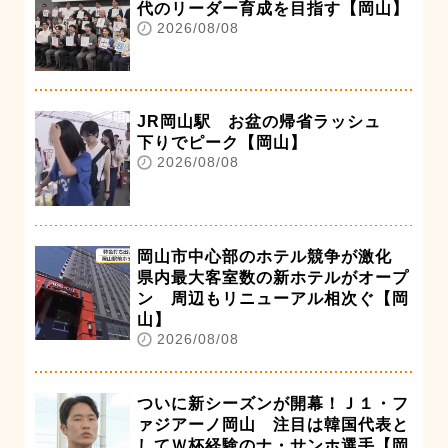
代のリーダー育成を目指す【岡山】
2026/08/08
JR岡山駅 お盆の帰省ラッシュ
下りでピーク【岡山】
2026/08/08
岡山市中心部のホテル競争が激化
県内最大客室数の新ホテルがオープ
ン 周辺もリニューアル相次ぐ【岡
山】
2026/08/08
ついに新シーズンが開幕！Ｊ１・フ
ァジアーノ岡山 注目は韓国代表と
してＷ杯経験のナ・サンホ選手【岡