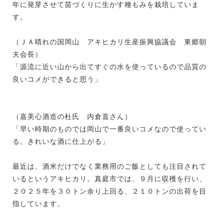
年に発芽させて苗づくりに生かす種もみを栽培していま
す。
（ＪＡ晴れの国岡山 アキヒカリ生産振興協議会 東郷朝
夫会長）
「源流に近い山から出てすぐの水を使っているので品質の
良いコメができると思う」
（嘉美心酒造の杜氏 内倉直さん）
「早い時期のものでは岡山で一番良いコメなので使ってい
る。きれいな酒に仕上がる」
最近は、酒米だけでなく業務用のご飯としても注目されて
いるというアキヒカリ。真庭市では、９月に収穫を行い、
２０２５年を３０トン余り上回る、２１０トンの出荷を目
指しています。