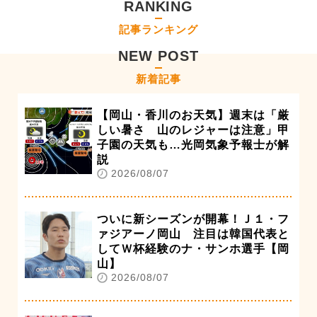
RANKING
記事ランキング
NEW POST
新着記事
【岡山・香川のお天気】週末は「厳
しい暑さ 山のレジャーは注意」甲
子園の天気も…光岡気象予報士が解
説
2026/08/07
ついに新シーズンが開幕！Ｊ１・フ
ァジアーノ岡山 注目は韓国代表と
してＷ杯経験のナ・サンホ選手【岡
山】
2026/08/07