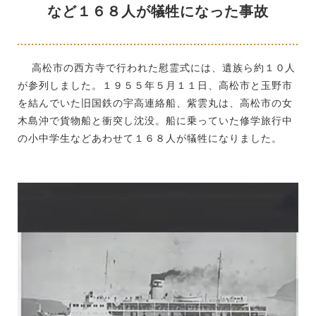
など１６８人が犠牲になった事故
高松市の西方寺で行われた慰霊式には、遺族ら約１０人
が参列しました。１９５５年５月１１日、高松市と玉野市
を結んでいた旧国鉄の宇高連絡船、紫雲丸は、高松市の女
木島沖で貨物船と衝突し沈没。船に乗っていた修学旅行中
の小中学生などあわせて１６８人が犠牲になりました。