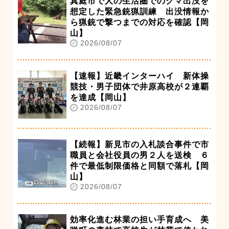
真庭市で人の生活圏でのクマ出没を
想定した緊急銃猟訓練 出没情報か
ら猟銃で撃つまでの対応を確認【岡
山】
2026/08/07
【速報】近畿インターハイ 新体操
競技・男子団体で井原高校が２連覇
を達成【岡山】
2026/08/07
【続報】新見市の入札談合事件で市
職員と会社役員の男２人を送検 ６
件で最低制限価格と同額で落札【岡
山】
2026/08/07
効率化進む林業の担い手育成へ 美