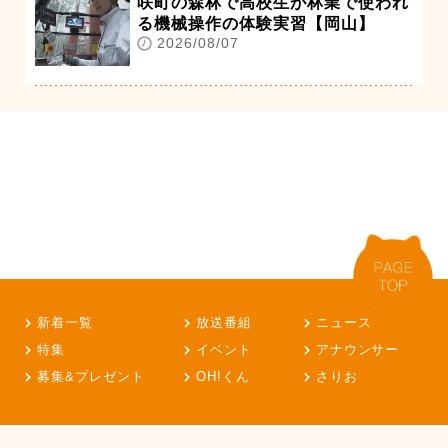
咲町の森林で高校生が林業で使われ
る機械操作の体験実習【岡山】
2026/08/07
新着一覧
放送番組
ニュース
特集
イベント
アナウンサー
募集&プレゼント
OH!くん
さりお