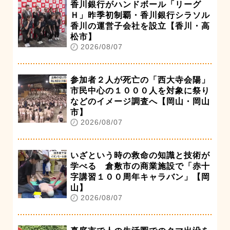
香川銀行がハンドボール「リーグ
Ｈ」昨季初制覇・香川銀行シラソル
香川の運営子会社を設立【香川・高
松市】
2026/08/07
参加者２人が死亡の「西大寺会陽」
市民中心の１０００人を対象に祭り
などのイメージ調査へ【岡山・岡山
市】
2026/08/07
いざという時の救命の知識と技術が
学べる 倉敷市の商業施設で「赤十
字講習１００周年キャラバン」【岡
山】
2026/08/07