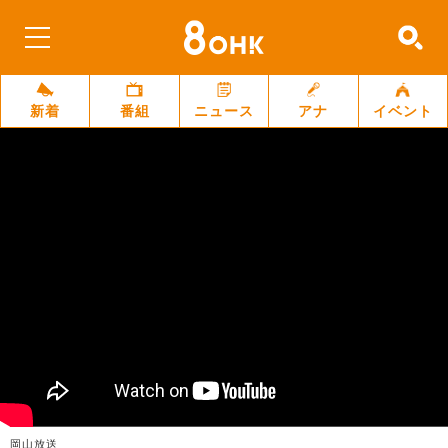
新着
番組
ニュース
アナ
イベント
岡山放送