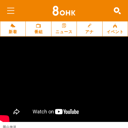
新着
番組
ニュース
アナ
イベント
岡山放送