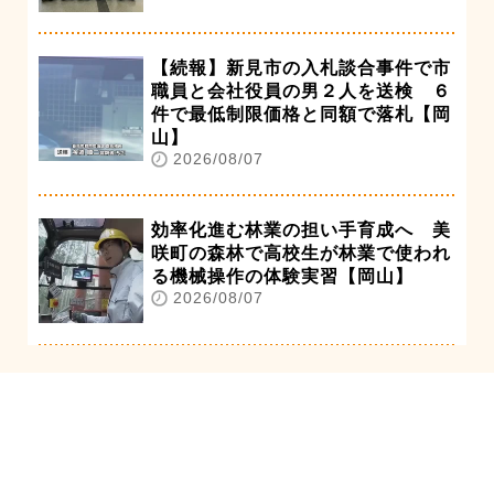
【続報】新見市の入札談合事件で市
職員と会社役員の男２人を送検 ６
件で最低制限価格と同額で落札【岡
山】
2026/08/07
効率化進む林業の担い手育成へ 美
咲町の森林で高校生が林業で使われ
る機械操作の体験実習【岡山】
2026/08/07