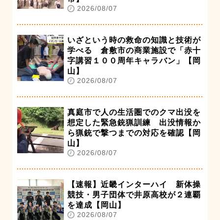
2026/08/07
いざという時の救命の知識と技術が
学べる 倉敷市の商業施設で「赤十
字講習１００周年キャラバン」【岡
山】
2026/08/07
真庭市で人の生活圏でのクマ出没を
想定した緊急銃猟訓練 出没情報か
ら猟銃で撃つまでの対応を確認【岡
山】
2026/08/07
【速報】近畿インターハイ 新体操
競技・男子団体で井原高校が２連覇
を達成【岡山】
2026/08/07