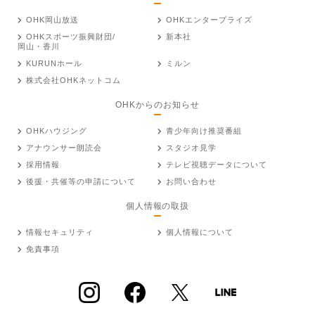
OHK岡山放送
OHKエンタープライズ
OHKスポーツ振興財団/
新本社
岡山・香川
KURUNホール
ミルン
株式会社OHKネットコム
OHKからのお知らせ
OHKハウジング
青少年向け推奨番組
アナウンサー朗読会
スタジオ見学
採用情報
テレビ視聴データについて
後援・共催等の申請について
お問い合わせ
個人情報の取扱
情報セキュリティ
個人情報について
免責事項