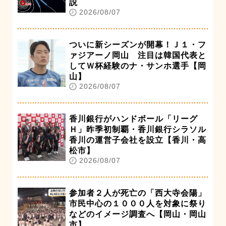
説
2026/08/07
ついに新シーズンが開幕！Ｊ１・フ
ァジアーノ岡山 注目は韓国代表と
してＷ杯経験のナ・サンホ選手【岡
山】
2026/08/07
香川銀行がハンドボール「リーグ
Ｈ」昨季初制覇・香川銀行シラソル
香川の運営子会社を設立【香川・高
松市】
2026/08/07
参加者２人が死亡の「西大寺会陽」
市民中心の１０００人を対象に祭り
などのイメージ調査へ【岡山・岡山
市】