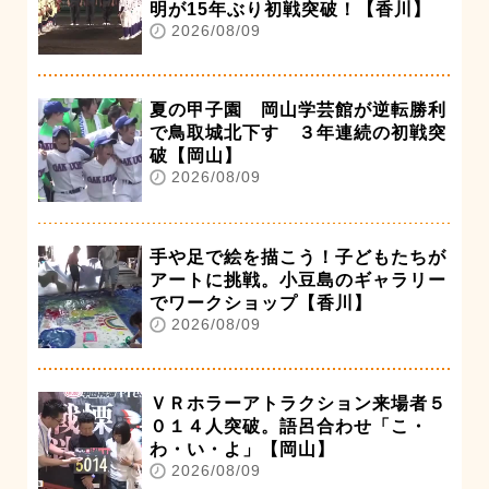
明が15年ぶり初戦突破！【香川】
2026/08/09
夏の甲子園 岡山学芸館が逆転勝利
で鳥取城北下す ３年連続の初戦突
破【岡山】
2026/08/09
手や足で絵を描こう！子どもたちが
アートに挑戦。小豆島のギャラリー
でワークショップ【香川】
2026/08/09
ＶＲホラーアトラクション来場者５
０１４人突破。語呂合わせ「こ・
わ・い・よ」【岡山】
2026/08/09