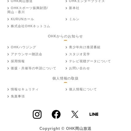
OHK岡山放送
OHKエンタープライズ
OHKスポーツ振興財団/
新本社
岡山・香川
KURUNホール
ミルン
株式会社OHKネットコム
OHKからのお知らせ
OHKハウジング
青少年向け推奨番組
アナウンサー朗読会
スタジオ見学
採用情報
テレビ視聴データについて
後援・共催等の申請について
お問い合わせ
個人情報の取扱
情報セキュリティ
個人情報について
免責事項
Copyright © OHK岡山放送