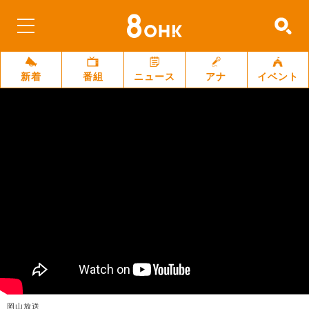
新着
番組
ニュース
アナ
イベント
岡山放送