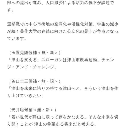
部への流出が進み、人口減少による活力の低下が課題で
す。
選挙戦では中心市街地の空洞化や活性化対策、学生の減少
が続く美作大学の存続に向けた公立化の是非が争点となっ
ています。
（玉置晃隆候補＜無・新＞）
「津山を変える。スローガンは津山市政再起動。チェン
ジ・アンド・チャレンジ」
（谷口圭三候補＜無・現＞）
「津山を未来に誇りの持てる津山へと、そういう津山を作
り上げていきたい」
（光井聡候補＜無・新＞）
「若い世代が津山に戻って夢をかなえる。そんな未来を切
り開くことが 津山の希望ある将来だと考える」