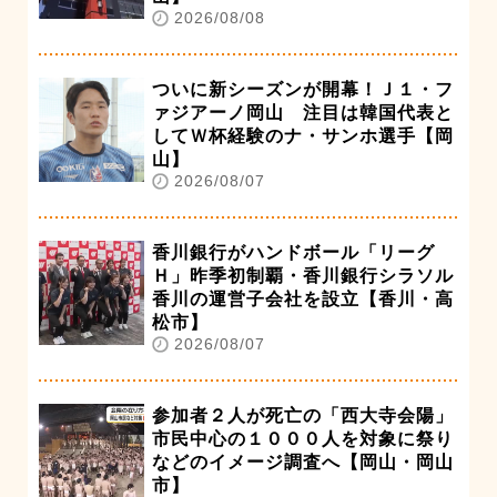
2026/08/08
ついに新シーズンが開幕！Ｊ１・フ
ァジアーノ岡山 注目は韓国代表と
してＷ杯経験のナ・サンホ選手【岡
山】
2026/08/07
香川銀行がハンドボール「リーグ
Ｈ」昨季初制覇・香川銀行シラソル
香川の運営子会社を設立【香川・高
松市】
2026/08/07
参加者２人が死亡の「西大寺会陽」
市民中心の１０００人を対象に祭り
などのイメージ調査へ【岡山・岡山
市】