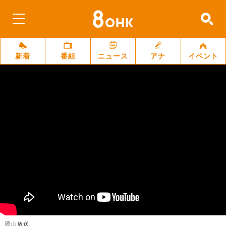
新着
番組
ニュース
アナ
イベント
岡山放送