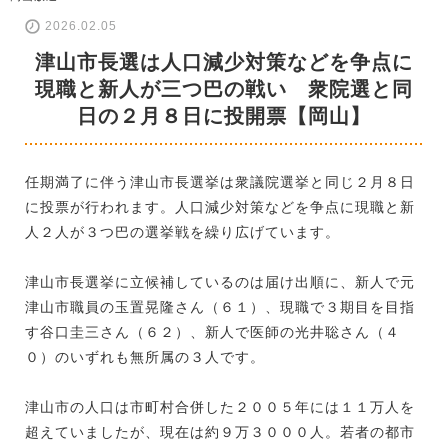
2026.02.05
津山市長選は人口減少対策などを争点に
現職と新人が三つ巴の戦い 衆院選と同
日の２月８日に投開票【岡山】
任期満了に伴う津山市長選挙は衆議院選挙と同じ２月８日
に投票が行われます。人口減少対策などを争点に現職と新
人２人が３つ巴の選挙戦を繰り広げています。
津山市長選挙に立候補しているのは届け出順に、新人で元
津山市職員の玉置晃隆さん（６１）、現職で３期目を目指
す谷口圭三さん（６２）、新人で医師の光井聡さん（４
０）のいずれも無所属の３人です。
津山市の人口は市町村合併した２００５年には１１万人を
超えていましたが、現在は約９万３０００人。若者の都市