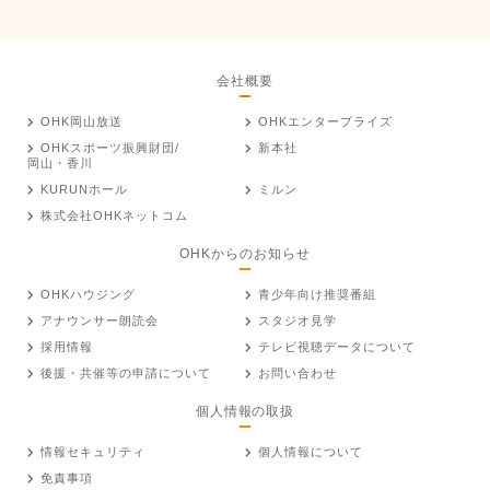
会社概要
OHK岡山放送
OHKエンタープライズ
OHKスポーツ振興財団/
新本社
岡山・香川
KURUNホール
ミルン
株式会社OHKネットコム
OHKからのお知らせ
OHKハウジング
青少年向け推奨番組
アナウンサー朗読会
スタジオ見学
採用情報
テレビ視聴データについて
後援・共催等の申請について
お問い合わせ
個人情報の取扱
情報セキュリティ
個人情報について
免責事項