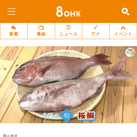
新着
番組
ニュース
アナ
イベント
岡山放送