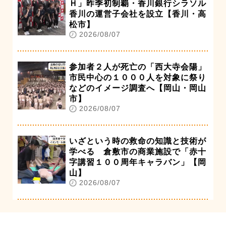
Ｈ」昨季初制覇・香川銀行シラソル
香川の運営子会社を設立【香川・高
松市】
2026/08/07
参加者２人が死亡の「西大寺会陽」
市民中心の１０００人を対象に祭り
などのイメージ調査へ【岡山・岡山
市】
2026/08/07
いざという時の救命の知識と技術が
学べる 倉敷市の商業施設で「赤十
字講習１００周年キャラバン」【岡
山】
2026/08/07