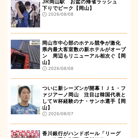
JR岡山駅 お盆の帰省ラッシュ
下りでピーク【岡山】
2026/08/08
岡山市中心部のホテル競争が激化
県内最大客室数の新ホテルがオープ
ン 周辺もリニューアル相次ぐ【岡
山】
2026/08/08
ついに新シーズンが開幕！Ｊ１・フ
ァジアーノ岡山 注目は韓国代表と
してＷ杯経験のナ・サンホ選手【岡
山】
2026/08/07
香川銀行がハンドボール「リーグ