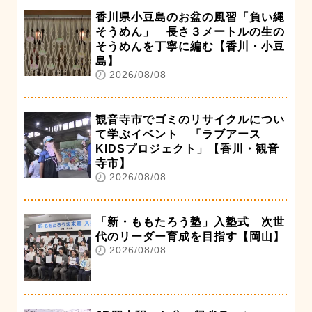
香川県小豆島のお盆の風習「負い縄
そうめん」 長さ３メートルの生の
そうめんを丁寧に編む【香川・小豆
島】
2026/08/08
観音寺市でゴミのリサイクルについ
て学ぶイベント 「ラブアース
KIDSプロジェクト」【香川・観音
寺市】
2026/08/08
「新・ももたろう塾」入塾式 次世
代のリーダー育成を目指す【岡山】
2026/08/08