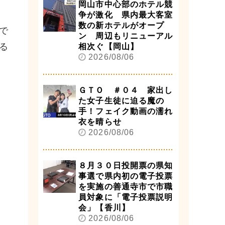
岡山市中心部のホテル競
争が激化 県内最大客室
数の新ホテルがオープ
で
ン 周辺もリニューアル
る
相次ぐ【岡山】
2026/08/06
ＧＴＯ ＃０４ 家出し
た女子生徒に迫る魔の
手！フェイク動画の濡れ
衣を晴らせ
2026/08/06
８月３０日投開票の県知
事選で県内初の電子投票
を実施の善通寺市で市職
員対象に「電子投票説明
会」【香川】
2026/08/06