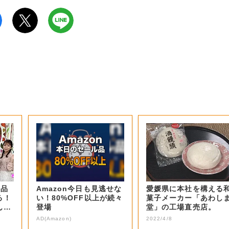
商品
Amazon今日も見逃せな
愛媛県に本社を構える
る！
い！80%OFF以上が続々
菓子メーカー「あわし
ん？
登場
堂」の工場直売店。
AD(Amazon)
2022/4/8