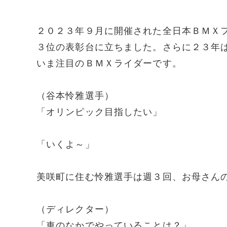
２０２３年９月に開催された全日本ＢＭＸ
３位の表彰台に立ちました。さらに２３年
いま注目のＢＭＸライダーです。
（谷本怜雅選手）
「オリンピック目指したい」
「いくよ～」
美咲町に住む怜雅選手は週３回、お母さん
（ディレクター）
「車のなかでやっていることは？」