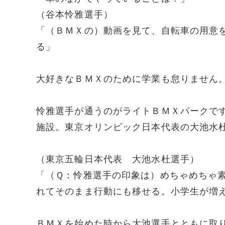
（谷本怜雅選手）
「（ＢＭＸの）動画を見て、自転車の用意
る」
大好きなＢＭＸのために学業も怠りません
怜雅選手が通うのがライトＢＭＸパークで
施設。東京オリンピック日本代表の大池水
（東京五輪日本代表 大池水杜選手）
「（Ｑ：怜雅選手の印象は）めちゃめちゃ
れてそのまま行動にも移せる。小学生が増
ＢＭＸを始めた時から大池選手とともに取