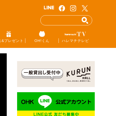
集&プレゼント
OH!くん
ハレマチテレビ