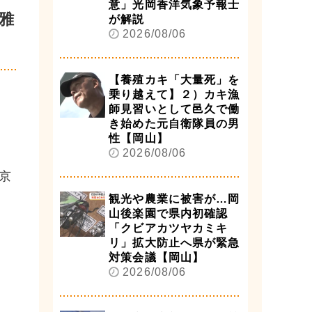
意」光岡香洋気象予報士
雅
が解説
2026/08/06
【養殖カキ「大量死」を
乗り越えて】２）カキ漁
師見習いとして邑久で働
き始めた元自衛隊員の男
性【岡山】
2026/08/06
京
観光や農業に被害が…岡
山後楽園で県内初確認
「クビアカツヤカミキ
リ」拡大防止へ県が緊急
対策会議【岡山】
2026/08/06