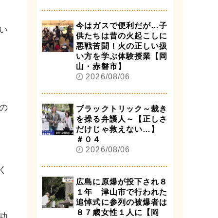
今はガスで便利だが…子
い
供たちは昔の火起こしに
悪戦苦闘！火の正しい扱
い方を学ぶ体験授業【岡
山・赤磐市】
2026/08/06
の
ブラックトリック～裁き
を操る弁護人～【正しさ
だけじゃ救えない…】
＃０４
2026/08/06
く
広島に原爆が投下され８
１年 津山市で行われた
追悼式に参列の被爆者は
８７歳女性１人に【岡
功