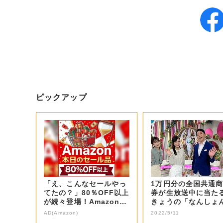
ピックアップ
「え、こんなセールやっ
1万円分の全国共通
てたの？」80％OFF以上
券が生放送中に当た
が続々登場！Amazonの
きょうの「なんしょ
本気が...
生電話クイズ」...
AD(Amazon)
2022/5/11