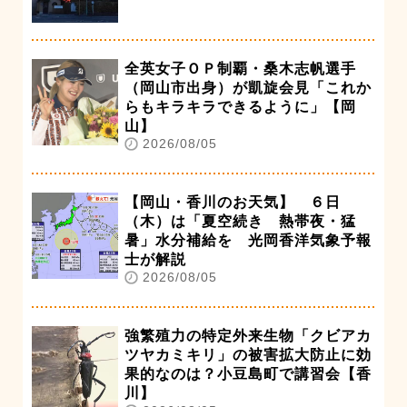
全英女子ＯＰ制覇・桑木志帆選手
（岡山市出身）が凱旋会見「これか
らもキラキラできるように」【岡
山】
2026/08/05
【岡山・香川のお天気】 ６日
（木）は「夏空続き 熱帯夜・猛
暑」水分補給を 光岡香洋気象予報
士が解説
2026/08/05
強繁殖力の特定外来生物「クビアカ
ツヤカミキリ」の被害拡大防止に効
果的なのは？小豆島町で講習会【香
川】