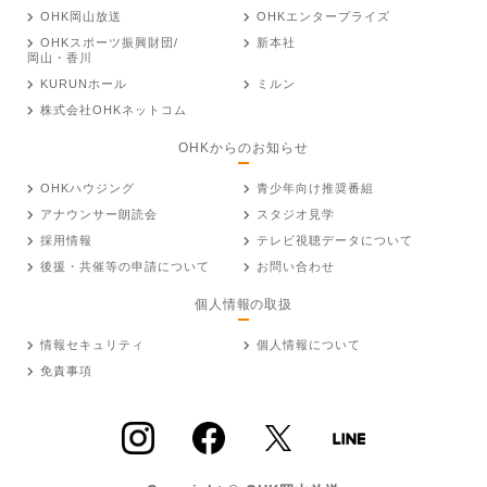
OHK岡山放送
OHKエンタープライズ
OHKスポーツ振興財団/
新本社
岡山・香川
KURUNホール
ミルン
株式会社OHKネットコム
OHKからのお知らせ
OHKハウジング
青少年向け推奨番組
アナウンサー朗読会
スタジオ見学
採用情報
テレビ視聴データについて
後援・共催等の申請について
お問い合わせ
個人情報の取扱
情報セキュリティ
個人情報について
免責事項