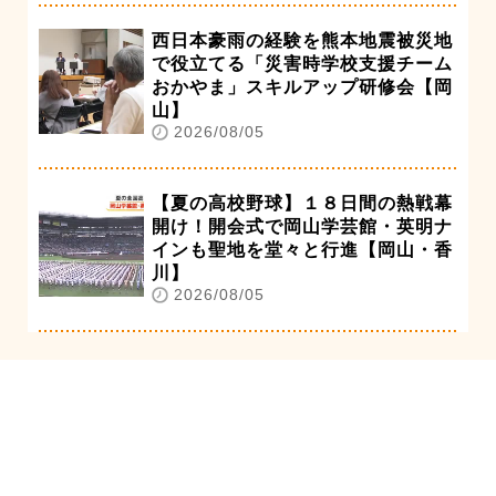
西日本豪雨の経験を熊本地震被災地
で役立てる「災害時学校支援チーム
おかやま」スキルアップ研修会【岡
山】
2026/08/05
【夏の高校野球】１８日間の熱戦幕
開け！開会式で岡山学芸館・英明ナ
インも聖地を堂々と行進【岡山・香
川】
2026/08/05