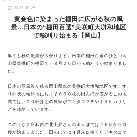
2023.08.26
黄金色に染まった棚田に広がる秋の風
景…日本の“棚田百選”美咲町大垪和地区
で稲刈り始まる【岡山】
早くも秋の風景が広がります。日本の棚田百選のひとつ岡
山県美咲町の棚田で、８月２６日から稲刈りが始まりまし
た。
日本の原風景が残る岡山県北の美咲町大垪和地区です。す
り鉢状の傾斜地におよそ８５０枚の田んぼが広がるこの地
域では、２０軒ほどの農家がアキタコマチやキヌヒカリな
どを栽培しています。
このうち大垪和西の北山昇さんの田んぼでは２６日から収
穫が始まりました。田んぼでは４月末に植えたアキタコマ