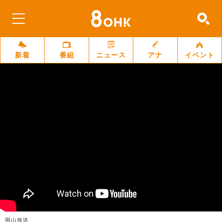
新着
番組
ニュース
アナ
イベント
岡山放送