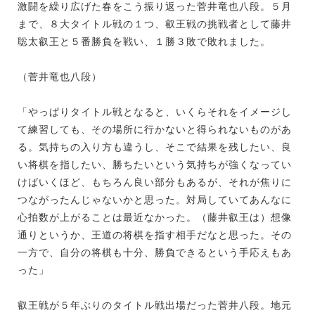
激闘を繰り広げた春をこう振り返った菅井竜也八段。５月
まで、８大タイトル戦の１つ、叡王戦の挑戦者として藤井
聡太叡王と５番勝負を戦い、１勝３敗で敗れました。
（菅井竜也八段）
「やっぱりタイトル戦となると、いくらそれをイメージし
て練習しても、その場所に行かないと得られないものがあ
る。気持ちの入り方も違うし、そこで結果を残したい、良
い将棋を指したい、勝ちたいという気持ちが強くなってい
けばいくほど、もちろん良い部分もあるが、それが焦りに
つながったんじゃないかと思った。対局していてあんなに
心拍数が上がることは最近なかった。（藤井叡王は）想像
通りというか、王道の将棋を指す相手だなと思った。その
一方で、自分の将棋も十分、勝負できるという手応えもあ
った」
叡王戦が５年ぶりのタイトル戦出場だった菅井八段。地元