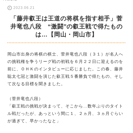
2023.06.21
「藤井叡王は王道の将棋を指す相手」菅
井竜也八段 “激闘”の叡王戦で得たもの
は…【岡山・岡山市】
岡山市出身の将棋の棋士、菅井竜也八段（３１）が名人へ
の挑戦権を争うリーグ戦の初戦を６月２２日に迎えるのを
前に、ＯＨＫのインタビューに応じました。この春、藤井
聡太七冠と激闘を演じた叡王戦５番勝負で得たもの、そし
て次なる目標を聞きました。
（菅井竜也八段）
「叡王戦の挑戦が決まって、そこから…数年ぶりのタイト
ル戦だったが、あっという間に１、２ヵ月、３ヵ月ぐらい
が過ぎて、早かったなと」