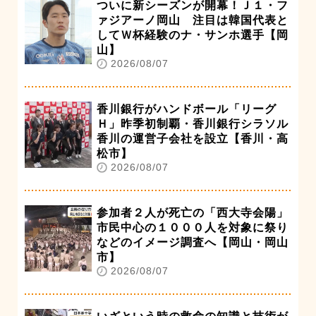
ついに新シーズンが開幕！Ｊ１・フ
ァジアーノ岡山 注目は韓国代表と
してＷ杯経験のナ・サンホ選手【岡
山】
2026/08/07
香川銀行がハンドボール「リーグ
Ｈ」昨季初制覇・香川銀行シラソル
香川の運営子会社を設立【香川・高
松市】
2026/08/07
参加者２人が死亡の「西大寺会陽」
市民中心の１０００人を対象に祭り
などのイメージ調査へ【岡山・岡山
市】
2026/08/07