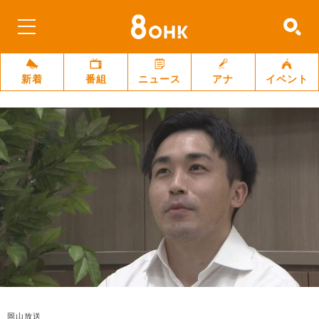
新着
番組
ニュース
アナ
イベント
岡山放送