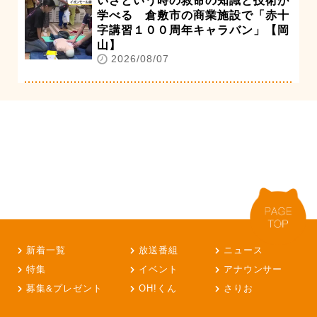
いざという時の救命の知識と技術が
学べる 倉敷市の商業施設で「赤十
字講習１００周年キャラバン」【岡
山】
2026/08/07
新着一覧
放送番組
ニュース
特集
イベント
アナウンサー
募集&プレゼント
OH!くん
さりお