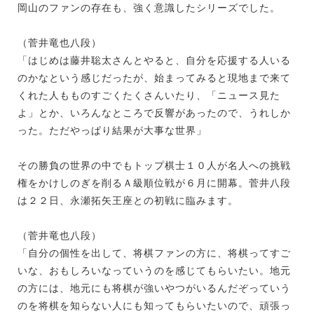
岡山のファンの存在も、強く意識したシリーズでした。
（菅井竜也八段）
「はじめは藤井聡太さんとやると、自分を応援する人いる
のかなという感じだったが、始まってみると現地まで来て
くれた人もものすごくたくさんいたり、「ニュース見た
よ」とか、いろんなところで反響があったので、うれしか
った。ただやっぱり結果が大事な世界」
その勝負の世界の中でもトップ棋士１０人が名人への挑戦
権をかけしのぎを削るＡ級順位戦が６月に開幕。菅井八段
は２２日、永瀬拓矢王座との初戦に臨みます。
（菅井竜也八段）
「自分の個性を出して、将棋ファンの方に、将棋ってすご
いな、おもしろいなっていうのを感じてもらいたい。地元
の方には、地元にも将棋が強いやつがいるんだぞっていう
のを将棋を知らない人にも知ってもらいたいので、頑張っ