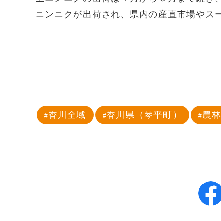
ニンニクが出荷され、県内の産直市場やス
香川全域
香川県（琴平町）
農