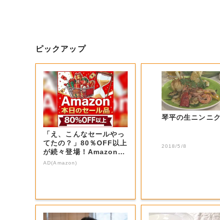
ピックアップ
琴平の生ニンニ
「え、こんなセールやっ
てたの？」80％OFF以上
2018/5/8
が続々登場！Amazonの
本気が...
AD(Amazon)