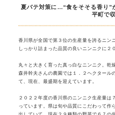
夏バテ対策に…“食をそそる香り
平町で
香川県が全国で第３位の生産量を誇るニン
しっかり詰まった品質の良いニンニクに２
丸々と大きく育った真っ白なニンニク。乾
森井幹夫さんの農園では１．２ヘクタール
て、現在、最盛期を迎えています。
２０２２年度の香川県のニンニク生産量は
っています。県は旬や品質にこだわって作
出していて、現在２９種類の野菜で６７の