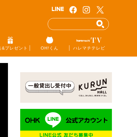
集&プレゼント
OH!くん
ハレマチテレビ