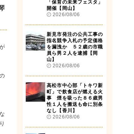
「保育の未来フェスタ」
琴
開催【岡山】
2026/08/06
新見市発注の公共工事の
指名競争入札の予定価格
が
を漏洩か ５２歳の市職
員ら男２人を逮捕【岡
山】
2026/08/06
の
高松市中心部「トキワ新
町」で飲食店が燃える火
事 煙を吸った８６歳男
性１人を搬送も命に別条
なし【香川】
な
2026/08/06
り