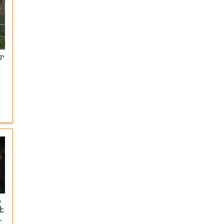
放
っ
上
の