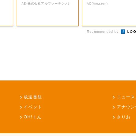
本気が...
AD(株式会社アルファーテクノ)
AD(Amazon)
Recommended by
放送番組
ニュース
イベント
アナウン
OH!くん
さりお