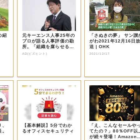
の紹
元キーエンス人事25年の
「さぬきの夢」 サン讃か
プロが語る人事評価の勘
がわ2021年12月16日
所。「組織を腐らせるN
送 | OHK
G評価」とは...
AD(ビズヒント)
2021/12/17
り、
【基本解説】5分でわか
「え、こんなセールや
長。
るオフィスセキュリティ
てたの？」80％OFF以
が続々登場！Amazon