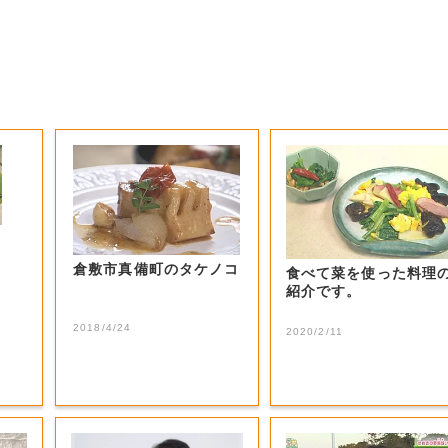
ク
倉敷市真備町のタケノコ
食べて菜を使った料理
紹介です。
2018/4/24
2020/2/11