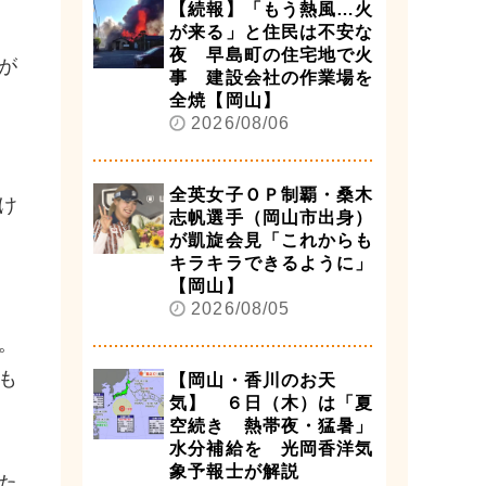
【続報】「もう熱風…火
が来る」と住民は不安な
夜 早島町の住宅地で火
が
事 建設会社の作業場を
全焼【岡山】
2026/08/06
全英女子ＯＰ制覇・桑木
け
志帆選手（岡山市出身）
が凱旋会見「これからも
キラキラできるように」
【岡山】
2026/08/05
。
も
【岡山・香川のお天
気】 ６日（木）は「夏
空続き 熱帯夜・猛暑」
水分補給を 光岡香洋気
象予報士が解説
た