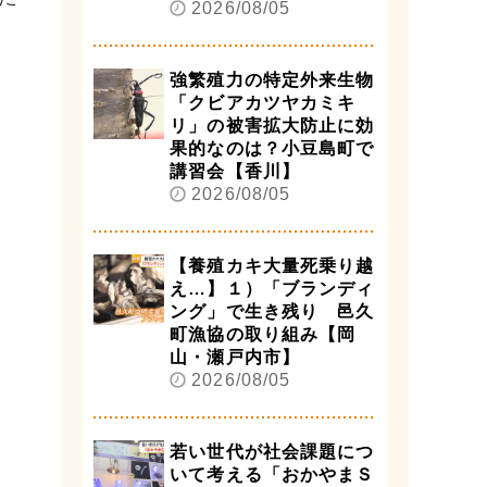
2026/08/05
強繁殖力の特定外来生物
「クビアカツヤカミキ
リ」の被害拡大防止に効
果的なのは？小豆島町で
講習会【香川】
2026/08/05
【養殖カキ大量死乗り越
え…】１）「ブランディ
ング」で生き残り 邑久
町漁協の取り組み【岡
山・瀬戸内市】
2026/08/05
若い世代が社会課題につ
いて考える「おかやまＳ