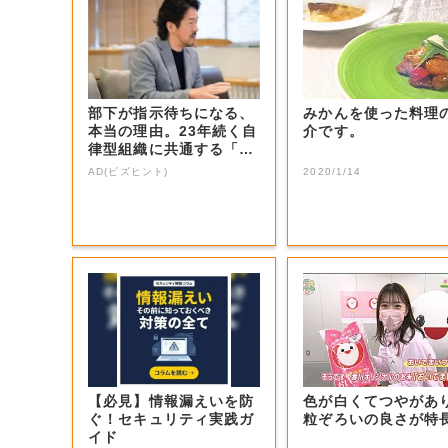
部下が指示待ちになる、
みかんを使った料理
本当の理由。23年続く自
介です。
律型組織に共通する「3
つの要素」
AD(ビズヒント)
2020/1/14
【必見】情報漏えいを防
色が白くてつやがあ
ぐ！セキュリティ実践ガ
粒ぞろいの良さが特
イド