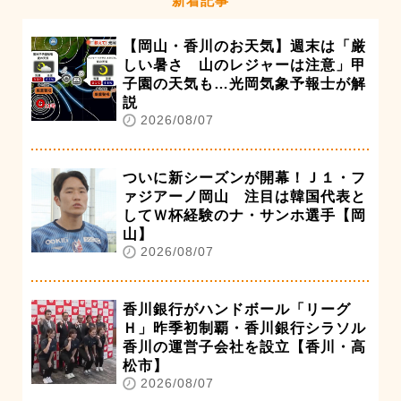
新着記事
【岡山・香川のお天気】週末は「厳
しい暑さ 山のレジャーは注意」甲
子園の天気も…光岡気象予報士が解
説
2026/08/07
ついに新シーズンが開幕！Ｊ１・フ
ァジアーノ岡山 注目は韓国代表と
してＷ杯経験のナ・サンホ選手【岡
山】
2026/08/07
香川銀行がハンドボール「リーグ
Ｈ」昨季初制覇・香川銀行シラソル
香川の運営子会社を設立【香川・高
松市】
2026/08/07