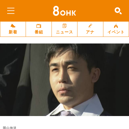
新着
番組
ニュース
アナ
イベント
岡山放送