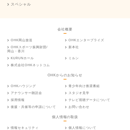
スペシャル
会社概要
OHK岡山放送
OHKエンタープライズ
OHKスポーツ振興財団/
新本社
岡山・香川
KURUNホール
ミルン
株式会社OHKネットコム
OHKからのお知らせ
OHKハウジング
青少年向け推奨番組
アナウンサー朗読会
スタジオ見学
採用情報
テレビ視聴データについて
後援・共催等の申請について
お問い合わせ
個人情報の取扱
情報セキュリティ
個人情報について