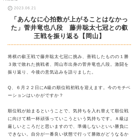
2023.06.21
「あんなに心拍数が上がることはなかっ
た」菅井竜也八段 藤井聡太七冠との叡
王戦を振り返る【岡山】
将棋の叡王戦で藤井聡太七冠に挑み、善戦したものの１勝
３敗で敗れた挑戦者、岡山市出身の菅井竜也八段。激闘を
振り返り、今後の意気込みを語りました。
Q、６月２２日にA級の順位戦初戦を迎えます。今のモチベ
ーションはいかがですか？
順位戦が始まるということで、気持ちを入れ替えて順位戦
に向けて精一杯頑張っていこうという気持ちです。Ａ級は
厳しいところだと思いますので、準備しないといい勝負に
できない。自分が一番良い状態で行って勝敗がどうなるか