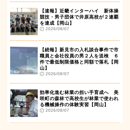
【速報】近畿インターハイ 新体操
競技・男子団体で井原高校が２連覇
を達成【岡山】
2026/08/07
【続報】新見市の入札談合事件で市
職員と会社役員の男２人を送検 ６
件で最低制限価格と同額で落札【岡
山】
2026/08/07
効率化進む林業の担い手育成へ 美
咲町の森林で高校生が林業で使われ
る機械操作の体験実習【岡山】
2026/08/07