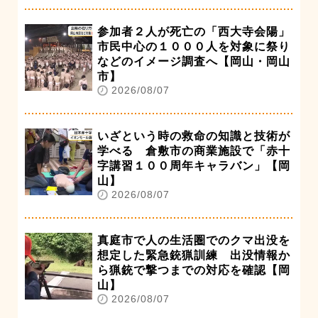
参加者２人が死亡の「西大寺会陽」
市民中心の１０００人を対象に祭り
などのイメージ調査へ【岡山・岡山
市】
2026/08/07
いざという時の救命の知識と技術が
学べる 倉敷市の商業施設で「赤十
字講習１００周年キャラバン」【岡
山】
2026/08/07
真庭市で人の生活圏でのクマ出没を
想定した緊急銃猟訓練 出没情報か
ら猟銃で撃つまでの対応を確認【岡
山】
2026/08/07