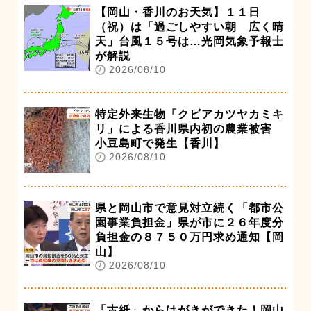
【岡山・香川のお天気】１１日
（祝）は「過ごしやすい朝 広く晴
天」台風１５号は…光岡気象予報士
が解説
2026/08/10
特定外来生物「クビアカツヤカミキ
リ」による香川県内初の農業被害
小豆島町で発生【香川】
2026/08/10
県と岡山市で意見対立続く「都市公
園事業負担金」県が市に２６年度分
負担金の８７５０万円求め通知【岡
山】
2026/08/10
「古紙」からはがきができた！岡山