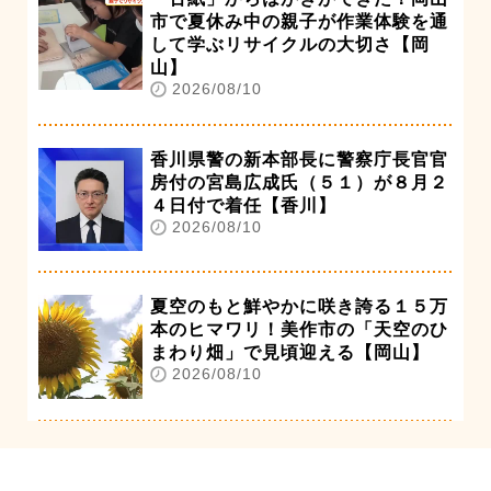
市で夏休み中の親子が作業体験を通
して学ぶリサイクルの大切さ【岡
山】
2026/08/10
香川県警の新本部長に警察庁長官官
房付の宮島広成氏（５１）が８月２
４日付で着任【香川】
2026/08/10
夏空のもと鮮やかに咲き誇る１５万
本のヒマワリ！美作市の「天空のひ
まわり畑」で見頃迎える【岡山】
2026/08/10