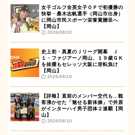
女子ゴルフ全英女子ＯＰで初優勝の
快挙・桑木志帆選手（岡山市出身）
に岡山市民スポーツ栄誉賞贈呈へ
【岡山】
2026/08/10
史上初・真夏のＪリーグ開幕 Ｊ
１・ファジアーノ岡山、１９歳ＧＫ
を抜擢もセレッソ大阪に逆転負け
【岡山】
2026/08/10
【詳報】直前のメンバー交代も…観
客沸かせた「魅せる新体操」で井原
がインターハイ男子団体２連覇【岡
山】
2026/08/10