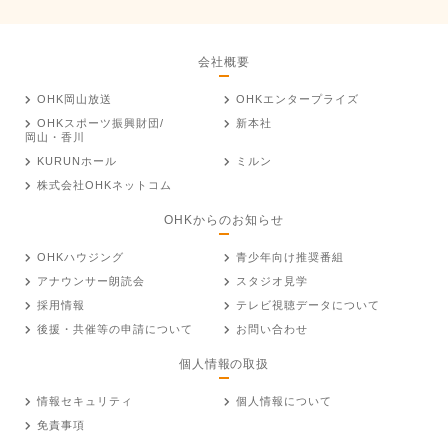
会社概要
OHK岡山放送
OHKエンタープライズ
OHKスポーツ振興財団/
新本社
岡山・香川
KURUNホール
ミルン
株式会社OHKネットコム
OHKからのお知らせ
OHKハウジング
青少年向け推奨番組
アナウンサー朗読会
スタジオ見学
採用情報
テレビ視聴データについて
後援・共催等の申請について
お問い合わせ
個人情報の取扱
情報セキュリティ
個人情報について
免責事項