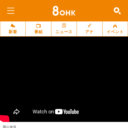
新着
番組
ニュース
アナ
イベント
岡山放送