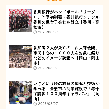
香川銀行がハンドボール「リーグ
Ｈ」昨季初制覇・香川銀行シラソル
香川の運営子会社を設立【香川・高
松市】
2026/08/07
参加者２人が死亡の「西大寺会陽」
市民中心の１０００人を対象に祭り
などのイメージ調査へ【岡山・岡山
市】
2026/08/07
いざという時の救命の知識と技術が
学べる 倉敷市の商業施設で「赤十
字講習１００周年キャラバン」【岡
山】
2026/08/07