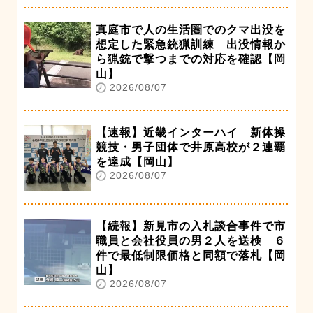
真庭市で人の生活圏でのクマ出没を
想定した緊急銃猟訓練 出没情報か
ら猟銃で撃つまでの対応を確認【岡
山】
2026/08/07
【速報】近畿インターハイ 新体操
競技・男子団体で井原高校が２連覇
を達成【岡山】
2026/08/07
【続報】新見市の入札談合事件で市
職員と会社役員の男２人を送検 ６
件で最低制限価格と同額で落札【岡
山】
2026/08/07