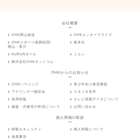
会社概要
OHK岡山放送
OHKエンタープライズ
OHKスポーツ振興財団/
新本社
岡山・香川
KURUNホール
ミルン
株式会社OHKネットコム
OHKからのお知らせ
OHKハウジング
青少年向け推奨番組
アナウンサー朗読会
スタジオ見学
採用情報
テレビ視聴データについて
後援・共催等の申請について
お問い合わせ
個人情報の取扱
情報セキュリティ
個人情報について
免責事項