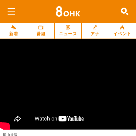
新着
番組
ニュース
アナ
イベント
岡山放送