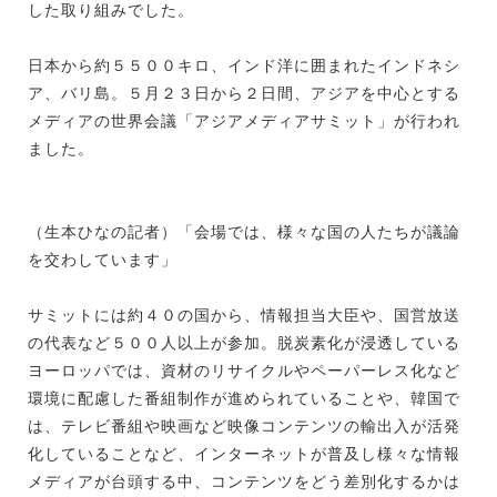
した取り組みでした。
日本から約５５００キロ、インド洋に囲まれたインドネシ
ア、バリ島。５月２３日から２日間、アジアを中心とする
メディアの世界会議「アジアメディアサミット」が行われ
ました。
（生本ひなの記者）「会場では、様々な国の人たちが議論
を交わしています」
サミットには約４０の国から、情報担当大臣や、国営放送
の代表など５００人以上が参加。脱炭素化が浸透している
ヨーロッパでは、資材のリサイクルやペーパーレス化など
環境に配慮した番組制作が進められていることや、韓国で
は、テレビ番組や映画など映像コンテンツの輸出入が活発
化していることなど、インターネットが普及し様々な情報
メディアが台頭する中、コンテンツをどう差別化するかは