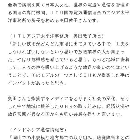
会場で講演を聞く日本人女性。世界の電波や通信を管理す
る国連の専門機関、ＩＴＵ国際電気通信連合のアジア太平
洋事務所で所長を務める奥田敦子さんです。
（ＩＴＵアジア太平洋事務所 奥田敦子所長）
「新しい技術がどんどん市場に出てきている中で、工夫を
しなければいけないという思いで放送業界の人が集まっ
た、やはり危機感を感じていると思う。もっと地域に密着
して、人々の声を吸い上げるような放送が良いのではとい
うことで、そのモデルの一つとしてＯＨＫが提案した事は
インパクトがあったと思う」
奥田さんも指摘するメディアをとりまく社会の変化、そう
した中で地域に根差したＯＨＫの取り組みは、経済状況や
放送形態が異なる国からも強い共感を得たと言います。
（インドネシア通信情報省）
「岡山での小規模な地方局での取り組み。聴覚障害者との