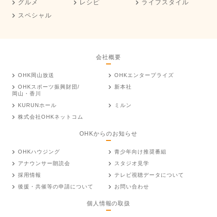
グルメ
レシピ
ライフスタイル
スペシャル
会社概要
OHK岡山放送
OHKエンタープライズ
OHKスポーツ振興財団/
新本社
岡山・香川
KURUNホール
ミルン
株式会社OHKネットコム
OHKからのお知らせ
OHKハウジング
青少年向け推奨番組
アナウンサー朗読会
スタジオ見学
採用情報
テレビ視聴データについて
後援・共催等の申請について
お問い合わせ
個人情報の取扱