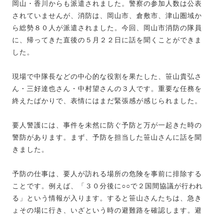
岡山・香川からも派遣されました。警察の参加人数は公表
されていませんが、消防は、岡山市、倉敷市、津山圏域か
ら総勢８０人が派遣されました。今回、岡山市消防の隊員
に、帰ってきた直後の５月２２日に話を聞くことができま
した。
現場で中隊長などの中心的な役割を果たした、笹山貴弘さ
ん・三好達也さん・中村望さんの３人です。重要な任務を
終えたばかりで、表情にはまだ緊張感が感じられました。
要人警護には、事件を未然に防ぐ予防と万が一起きた時の
警防があります。まず、予防を担当した笹山さんに話を聞
きました。
予防の仕事は、要人が訪れる場所の危険を事前に排除する
ことです。例えば、「３０分後に○○で２国間協議が行われ
る」という情報が入ります。すると笹山さんたちは、急き
ょその場に行き、いざという時の避難路を確認します。避