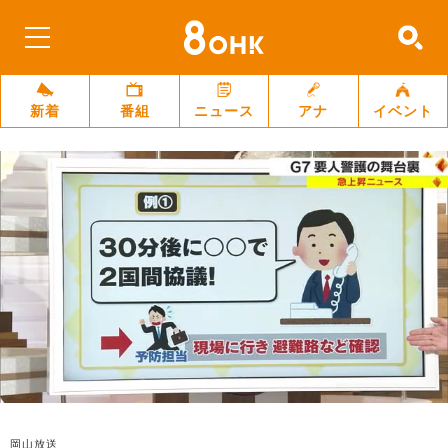
新着
番組
ニュース
アナ
イベント
岡山放送