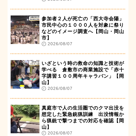
参加者２人が死亡の「西大寺会陽」
市民中心の１０００人を対象に祭り
などのイメージ調査へ【岡山・岡山
市】
2026/08/07
いざという時の救命の知識と技術が
学べる 倉敷市の商業施設で「赤十
字講習１００周年キャラバン」【岡
山】
2026/08/07
真庭市で人の生活圏でのクマ出没を
想定した緊急銃猟訓練 出没情報か
ら猟銃で撃つまでの対応を確認【岡
山】
2026/08/07