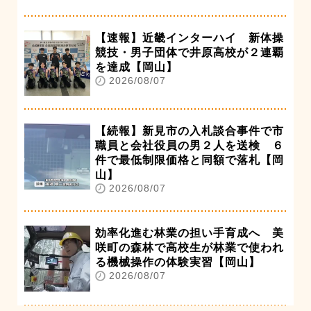
【速報】近畿インターハイ 新体操
競技・男子団体で井原高校が２連覇
を達成【岡山】
2026/08/07
【続報】新見市の入札談合事件で市
職員と会社役員の男２人を送検 ６
件で最低制限価格と同額で落札【岡
山】
2026/08/07
効率化進む林業の担い手育成へ 美
咲町の森林で高校生が林業で使われ
る機械操作の体験実習【岡山】
2026/08/07