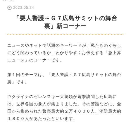
2023.05.24
「要人警護～Ｇ７広島サミットの舞台
裏」新コーナー
ニュースやネットで話題のキーワードが、私たちのくらし
にどう関わっているか、わかりやすくお伝えする「急上昇
ニュース」のコーナーです。
第１回のテーマは、「要人警護～Ｇ７広島サミットの舞台
裏」です。
ウクライナのゼレンスキー大統領が電撃訪問した広島に
は、世界各国の要人が集まりました。その警護などに、全
国から集められた警察最大約２万４０００人、消防最大約
１８００人があたったといいます。