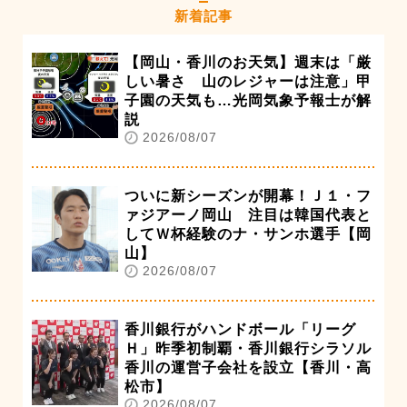
新着記事
【岡山・香川のお天気】週末は「厳
しい暑さ 山のレジャーは注意」甲
子園の天気も…光岡気象予報士が解
説
2026/08/07
ついに新シーズンが開幕！Ｊ１・フ
ァジアーノ岡山 注目は韓国代表と
してＷ杯経験のナ・サンホ選手【岡
山】
2026/08/07
香川銀行がハンドボール「リーグ
Ｈ」昨季初制覇・香川銀行シラソル
香川の運営子会社を設立【香川・高
松市】
2026/08/07