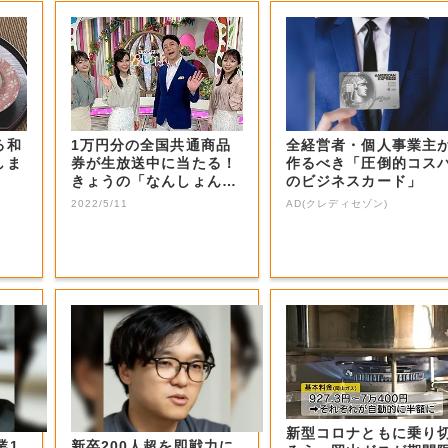
る和
1万円分の全国共通商品
全経営者・個人事業主
しま
券が生放送中に当たる！
作るべき「圧倒的コス
きょうの「なんしょん？
のビジネスカード」
生電話クイズ」...
2022/5/11
AD(クレディセゾン)
新型コロナともに乗り
業1
新卒200人超を即戦力に。