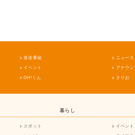
放送番組
ニュース
イベント
アナウン
OH!くん
さりお
暮らし
スポット
イベント