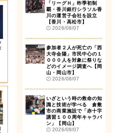
「リーグＨ」昨季初制
覇・香川銀行シラソル香
川の運営子会社を設立
【香川・高松市】
2026/08/07
が
参加者２人が死亡の「西
パ
大寺会陽」市民中心の１
０００人を対象に祭りな
どのイメージ調査へ【岡
山・岡山市】
2026/08/07
いざという時の救命の知
識と技術が学べる 倉敷
市の商業施設で「赤十字
講習１００周年キャラバ
ン」【岡山】
切
2026/08/07