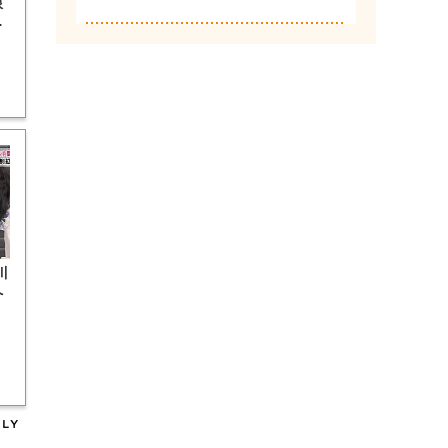
限
岡
川
へ