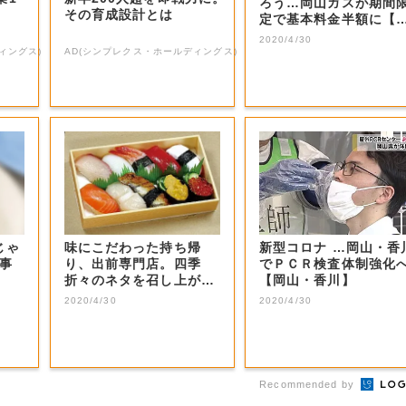
ろう…岡山ガスが期間
その育成設計とは
定で基本料金半額に【
山・岡山市】
2020/4/30
ィングス)
AD(シンプレクス・ホールディングス)
じゃ
味にこだわった持ち帰
新型コロナ …岡山・香
」事
り、出前専門店。四季
でＰＣＲ検査体制強化
折々のネタを召し上が
【岡山・香川】
れ。
2020/4/30
2020/4/30
Recommended by