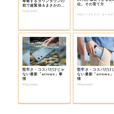
尊敬するダウンタウンの
位。その育て方
前で超緊張＆まさかの大
号泣！思いを...
2020/4/30
AD(シンプレクス・ホールデ
堅牢さ・コスパだけじゃ
堅牢さ・コスパだけ
ない最新「arrows」事
ない最新「arrows
情
情
AD(arrows)
AD(arrows)