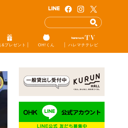
集&プレゼント
OH!くん
ハレマチテレビ