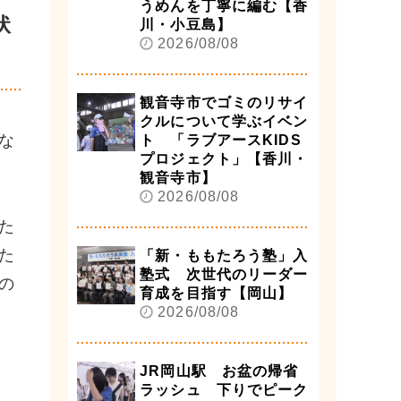
うめんを丁寧に編む【香
状
川・小豆島】
2026/08/08
観音寺市でゴミのリサイ
クルについて学ぶイベン
な
ト 「ラブアースKIDS
プロジェクト」【香川・
観音寺市】
2026/08/08
た
た
「新・ももたろう塾」入
塾式 次世代のリーダー
の
育成を目指す【岡山】
2026/08/08
JR岡山駅 お盆の帰省
ラッシュ 下りでピーク