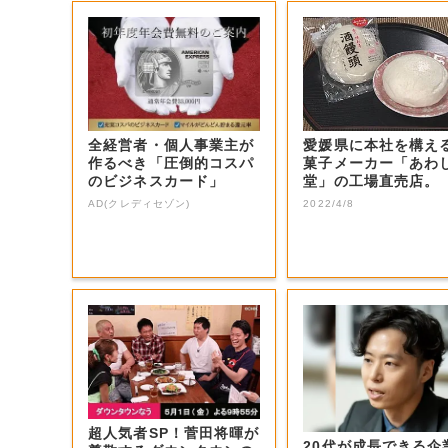
全経営者・個人事業主が
愛媛県に本社を構え
作るべき「圧倒的コスパ
菓子メーカー「あわ
のビジネスカード」
堂」の工場直売店。
AD(クレディセゾン)
2022/4/8
超人気者SP！菅田将暉が
20代が成長できる企