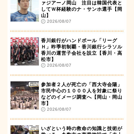
ァジアーノ岡山 注目は韓国代表と
してＷ杯経験のナ・サンホ選手【岡
山】
2026/08/07
香川銀行がハンドボール「リーグ
Ｈ」昨季初制覇・香川銀行シラソル
香川の運営子会社を設立【香川・高
松市】
2026/08/07
参加者２人が死亡の「西大寺会陽」
市民中心の１０００人を対象に祭り
などのイメージ調査へ【岡山・岡山
市】
2026/08/07
いざという時の救命の知識と技術が