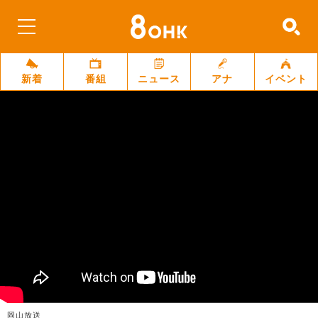
新着
番組
ニュース
アナ
イベント
岡山放送