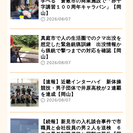
学べる 倉敷市の商業施設で「赤十
字講習１００周年キャラバン」【岡
山】
2026/08/07
真庭市で人の生活圏でのクマ出没を
想定した緊急銃猟訓練 出没情報か
ら猟銃で撃つまでの対応を確認【岡
山】
2026/08/07
【速報】近畿インターハイ 新体操
競技・男子団体で井原高校が２連覇
を達成【岡山】
2026/08/07
【続報】新見市の入札談合事件で市
職員と会社役員の男２人を送検 ６