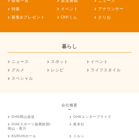
新着一覧
放送番組
ニュース
特集
イベント
アナウンサー
募集&プレゼント
OH!くん
さりお
暮らし
ニュース
スポット
イベント
グルメ
レシピ
ライフスタイル
スペシャル
会社概要
OHK岡山放送
OHKエンタープライズ
OHKスポーツ振興財団/
新本社
岡山・香川
KURUNホール
ミルン