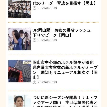
代のリーダー育成を目指す【岡山】
2026/08/08
JR岡山駅 お盆の帰省ラッシュ
下りでピーク【岡山】
2026/08/08
岡山市中心部のホテル競争が激化
県内最大客室数の新ホテルがオープ
ン 周辺もリニューアル相次ぐ【岡
山】
2026/08/08
ついに新シーズンが開幕！Ｊ１・フ
ァジアーノ岡山 注目は韓国代表と