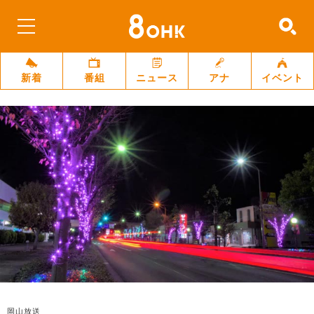
新着
番組
ニュース
アナ
イベント
岡山放送