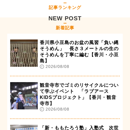
記事ランキング
NEW POST
新着記事
香川県小豆島のお盆の風習「負い縄
そうめん」 長さ３メートルの生の
そうめんを丁寧に編む【香川・小豆
島】
2026/08/08
観音寺市でゴミのリサイクルについ
て学ぶイベント 「ラブアース
KIDSプロジェクト」【香川・観音
寺市】
2026/08/08
「新・ももたろう塾」入塾式 次世