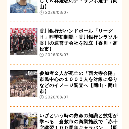
してＷ杯経験のナ・サンホ選手【岡
山】
2026/08/07
香川銀行がハンドボール「リーグ
Ｈ」昨季初制覇・香川銀行シラソル
香川の運営子会社を設立【香川・高
松市】
2026/08/07
参加者２人が死亡の「西大寺会陽」
市民中心の１０００人を対象に祭り
などのイメージ調査へ【岡山・岡山
市】
2026/08/07
いざという時の救命の知識と技術が
学べる 倉敷市の商業施設で「赤十
字講習１００周年キャラバン」【岡