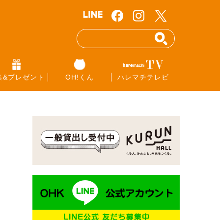
集&プレゼント
OH!くん
ハレマチテレビ