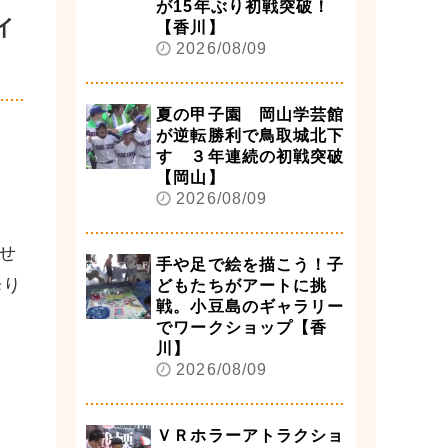
が15年ぶり初戦突破！
イ
【香川】
2026/08/09
夏の甲子園 岡山学芸館
が逆転勝利で鳥取城北下
す ３年連続の初戦突破
【岡山】
2026/08/09
せ
手や足で絵を描こう！子
降り
どもたちがアートに挑
戦。小豆島のギャラリー
でワークショップ【香
川】
2026/08/09
ＶＲホラーアトラクショ