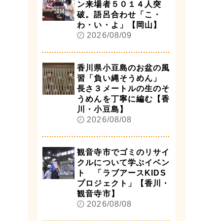
ン来場者５０１４人突
破。語呂合わせ「こ・
わ・い・よ」【岡山】
2026/08/09
香川県小豆島のお盆の風
習「負い縄そうめん」
長さ３メートルの生のそ
うめんを丁寧に編む【香
川・小豆島】
2026/08/08
観音寺市でゴミのリサイ
クルについて学ぶイベン
ト 「ラブアースKIDS
プロジェクト」【香川・
観音寺市】
2026/08/08