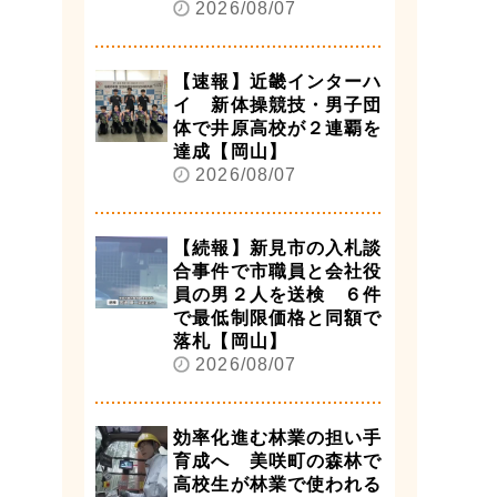
2026/08/07
【速報】近畿インターハ
イ 新体操競技・男子団
体で井原高校が２連覇を
達成【岡山】
2026/08/07
【続報】新見市の入札談
合事件で市職員と会社役
員の男２人を送検 ６件
で最低制限価格と同額で
落札【岡山】
2026/08/07
効率化進む林業の担い手
育成へ 美咲町の森林で
高校生が林業で使われる