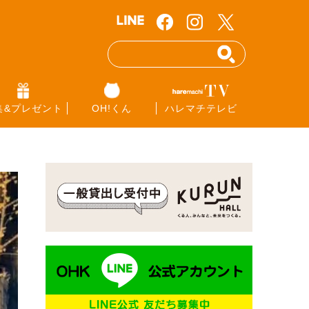
集&プレゼント
OH!くん
ハレマチテレビ