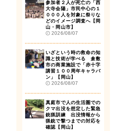
参加者２人が死亡の「西
大寺会陽」市民中心の１
０００人を対象に祭りな
どのイメージ調査へ【岡
山・岡山市】
2026/08/07
いざという時の救命の知
識と技術が学べる 倉敷
市の商業施設で「赤十字
講習１００周年キャラバ
ン」【岡山】
2026/08/07
真庭市で人の生活圏での
クマ出没を想定した緊急
銃猟訓練 出没情報から
猟銃で撃つまでの対応を
確認【岡山】