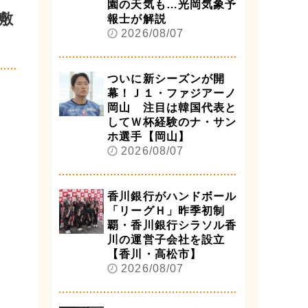
園の天気も…光岡気象予
敷
報士が解説
2026/08/07
ついに新シーズンが開
幕！Ｊ１・ファジアーノ
岡山 注目は韓国代表と
してＷ杯経験のナ・サン
ホ選手【岡山】
2026/08/07
香川銀行がハンドボール
「リーグＨ」昨季初制
覇・香川銀行シラソル香
川の運営子会社を設立
【香川・高松市】
2026/08/07