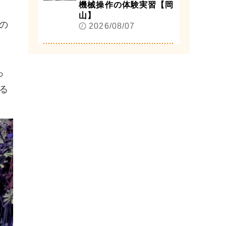
機械操作の体験実習【岡
山】
の
2026/08/07
っ
る